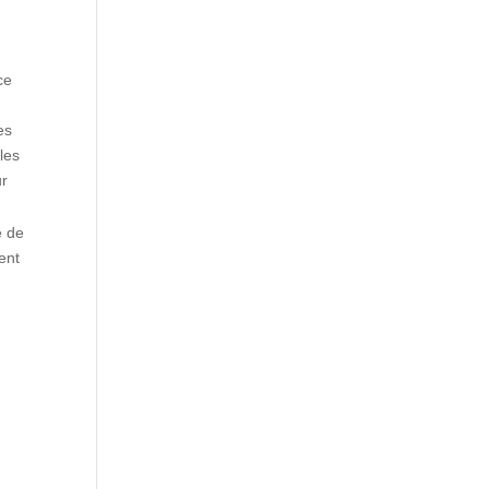
ce
es
les
ur
e de
ent