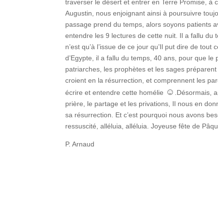
traverser le désert et entrer en Terre Promise, à
Augustin, nous enjoignant ainsi à poursuivre touj
passage prend du temps, alors soyons patients av
entendre les 9 lectures de cette nuit. Il a fallu du
n’est qu’à l’issue de ce jour qu’Il put dire de tout c
d’Egypte, il a fallu du temps, 40 ans, pour que le 
patriarches, les prophètes et les sages préparent l
croient en la résurrection, et comprennent les par
☺
écrire et entendre cette homélie
.Désormais, a
prière, le partage et les privations, Il nous en d
sa résurrection. Et c’est pourquoi nous avons besoi
ressuscité, alléluia, alléluia. Joyeuse fête de Pâq
P. Arnaud