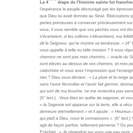
La 4
étape de l’histoire sainte fut franch
l’espérance le peuple découragé par les épreuves ; 
que Dieu lui avait donnée au Sinaï. Réécoutons
perles précieuses à conserver précieusement sur
vous, il vous semble que vos péchés vous ont élo
s’écartaient, si les collines s’ébranlaient, ma fidé
dit le Seigneur, qui te montre sa tendresse. »
(4°
vous appelle à telle ou telle mission ? Il vous rép
chemins ne sont pas mes chemins, – oracle du Sei
sont élevés au-dessus de vos chemins, et mes p
catéchiste et vous avez l’impression que l’enseig
rien ? Dieu vous déclare :
« La pluie et la neige 
sans l’avoir fécondée et l’avoir fait germer, donn
qui sort de ma bouche, ne me reviendra pas sans r
(5° lect.) . Vous êtes en quête de sagesse, et vo
« la Sagesse est apparue sur la terre, elle a vécu
demeure éternellement »
et il ajoute :
« Heureux 
qui plaît à Dieu, nous le connaissons ».
(6° lect.)
agit de façon parfois tellement perverse ? Ou 
Ezéchiel :
« Je répandrai sur vous une eau pure, et