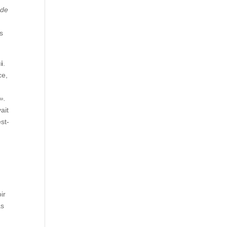
 de
s
i
.
ce,
».
ait
est-
ir
as