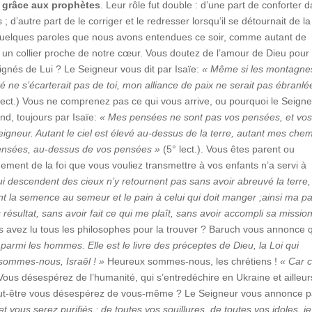
ie grâce aux prophètes
. Leur rôle fut double : d’une part de conforter 
d’autre part de le corriger et le redresser lorsqu’il se détournait de la
 quelques paroles que nous avons entendues ce soir, comme autant de
 un collier proche de notre cœur. Vous doutez de l’amour de Dieu pour
ignés de Lui ? Le Seigneur vous dit par Isaïe:
« Même si les montagne
lité ne s’écarterait pas de toi, mon alliance de paix ne serait pas ébranlé
 lect.) Vous ne comprenez pas ce qui vous arrive, ou pourquoi le Seign
ond, toujours par Isaïe:
« Mes pensées ne sont pas vos pensées, et vo
gneur. Autant le ciel est élevé au-dessus de la terre, autant mes che
ensées, au-dessus de vos pensées »
(5° lect.). Vous êtes parent ou
nement de la foi que vous vouliez transmettre à vos enfants n’a servi à
qui descendent des cieux n’y retournent pas sans avoir abreuvé la terre,
ant la semence au semeur et le pain à celui qui doit manger ;ainsi ma pa
ésultat, sans avoir fait ce qui me plaît, sans avoir accompli sa missio
us avez lu tous les philosophes pour la trouver ? Baruch vous annonce 
 parmi les hommes. Elle est le livre des préceptes de Dieu, la Loi qui
sommes-nous, Israël ! »
Heureux sommes-nous, les chrétiens !
« Car 
 Vous désespérez de l’humanité, qui s’entredéchire en Ukraine et ailleur
peut-être vous désespérez de vous-même ? Le Seigneur vous annonce p
 vous serez purifiés ; de toutes vos souillures, de toutes vos idoles, je