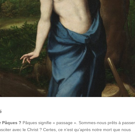
é
r Pâques ?
Pâques signifie « passage ». Sommes-nous prêts à passe
usciter avec le Christ ? Certes, ce n’est qu’après notre mort que nous