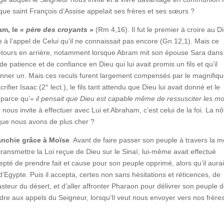
 que saint François d’Assise appelait ses frères et ses sœurs ?
am, le
« père des croyants »
(Rm 4,16). Il fut le premier à croire au D
re à l’appel de Celui qu’il ne connaissait pas encore (Gn 12,1). Mais ce
retours en arrière, notamment lorsque Abram mit son épouse Sara dans
 patience et de confiance en Dieu qui lui avait promis un fils et qu’il
onner un. Mais ces reculs furent largement compensés par le magnifiq
rifier Isaac (2° lect.), le fils tant attendu que Dieu lui avait donné et le
t parce qu’
« il pensait que Dieu est capable même de ressusciter les mo
us invite à effectuer avec Lui et Abraham, c’est celui de la foi. La nô
e que nous avons de plus cher ?
ranchie grâce à Moïse
. Avant de faire passer son peuple à travers la m
i transmettre la Loi reçue de Dieu sur le Sinaï, lui-même avait effectué
cepté de prendre fait et cause pour son peuple opprimé, alors qu’il aurai
d’Egypte. Puis il accepta, certes non sans hésitations et réticences, de
pasteur du désert, et d’aller affronter Pharaon pour délivrer son peuple 
re aux appels du Seigneur, lorsqu’Il veut nous envoyer vers nos frères