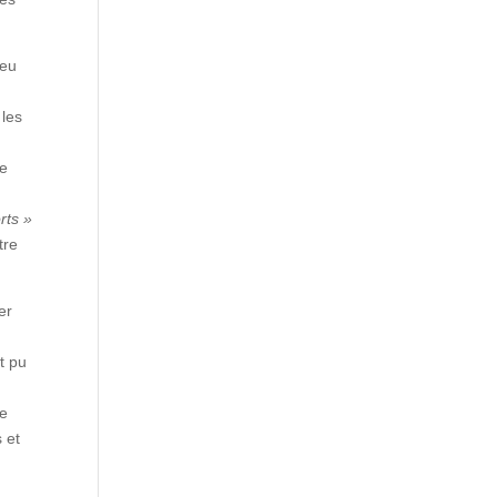
ieu
 les
ue
rts »
tre
er
t pu
de
 et