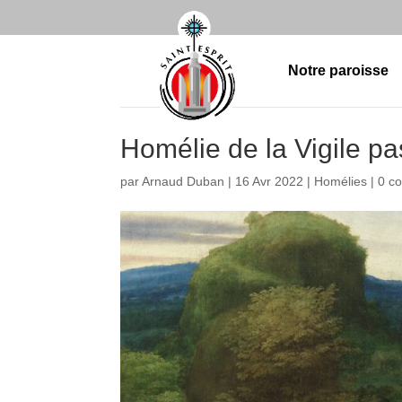
Notre paroisse
Homélie de la Vigile pa
par
Arnaud Duban
|
16 Avr 2022
|
Homélies
|
0 c