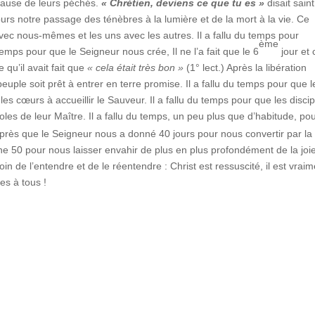
 cause de leurs péchés.
« Chrétien, deviens ce que tu es »
disait saint
ours notre passage des ténèbres à la lumière et de la mort à la vie. Ce
ec nous-mêmes et les uns avec les autres. Il a fallu du temps pour
ème
 temps pour que le Seigneur nous crée, Il ne l’a fait que le 6
jour et 
e qu’il avait fait que
« cela était très bon »
(1° lect.) Après la libération
peuple soit prêt à entrer en terre promise. Il a fallu du temps pour que l
es cœurs à accueillir le Sauveur. Il a fallu du temps pour que les discip
oles de leur Maître. Il a fallu du temps, un peu plus que d’habitude, po
près que le Seigneur nous a donné 40 jours pour nous convertir par la
onne 50 pour nous laisser envahir de plus en plus profondément de la joi
n de l’entendre et de le réentendre : Christ est ressuscité, il est vraim
ues à tous !