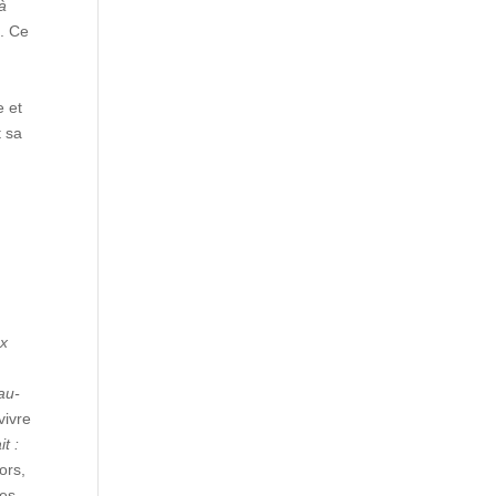
à
). Ce
e et
t sa
x
 au-
vivre
it :
ors,
les