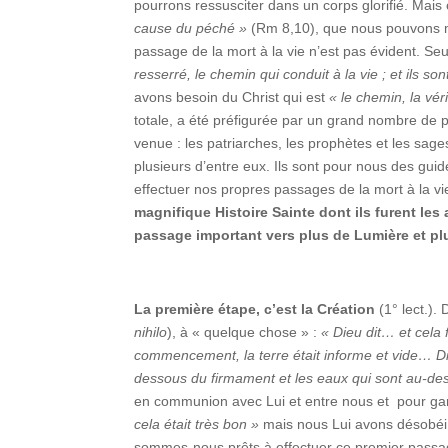
pourrons ressusciter dans un corps glorifié. Mai
cause du péché »
(Rm 8,10), que nous pouvons me
passage de la mort à la vie n’est pas évident. Se
resserré, le chemin qui conduit à la vie ; et ils s
avons besoin du Christ qui est
« le chemin, la véri
totale, a été préfigurée par un grand nombre de pe
venue : les patriarches, les prophètes et les sag
plusieurs d’entre eux. Ils sont pour nous des gu
effectuer nos propres passages de la mort à la vi
magnifique Histoire Sainte dont ils furent le
passage important vers plus de Lumière et plu
La première étape, c’est la Création
(1° lect.).
nihilo
), à « quelque chose » :
« Dieu dit… et cela 
commencement, la terre était informe et vide… D
dessous du firmament et les eaux qui sont au-de
en communion avec Lui et entre nous et pour garde
cela était très bon »
mais nous Lui avons désobéi et
sommes-nous prêts à effectuer ce premier passag