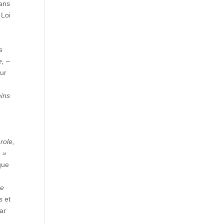
dans
 Loi
s
e, –
eur
s
mins
role,
n »
que
ce
s et
ar