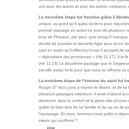
uns avec les autres et avec les autres créatures,
La deuxième étape fut franchie grâce à Abrah
unique, au point qu’il quitta sa terre pour répond
premier passage en avant fut suivi de plusieurs 
bras de Pharaon, par peur, puis lorsqu’il manqua de
décida de prendre la servante Agar pour lui en d
saut en avant qu’il effectua lorsqu’il accepta de sac
« dépositaire des promesses
»
(He 11,17). Il le fi
(He 11,19) Le deuxième passage que le Seigneur no
est-elle assez forte pour que nous lui offrions c
La troisième étape de l’histoire du salut fut f
Rouge (3° lect.) puis à travers le désert, et de lu
plusieurs passages intérieurs. Il avait d’abord ac
demeurer dans le confort et la gloire des princes 
quitter le bien-être de sa famille et de sa vie de 
l’esclavage. Et nous, sommes-nous prêts à répond
sœurs qui souffrent ?
ème