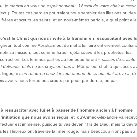
, je mettrai en vous un esprit nouveau. J’ôterai de votre chair le cœur
lect.). Toutes ces paroles pourraient nous sembler des illusions ou des
rères et sœurs les saints, et en nous-mêmes parfois, à quel point elle
 c’est le Christ qui nous invite à la franchir en ressuscitant avec lu
neur, tout comme Abraham eut du mal à lui faire entièrement confian
plir sa mission, tout comme Israël rejeta souvent les prophètes, les
résurrection. Les femmes parties au tombeau furent
« saisies de crainte 
 délirants, et ils ne les croyaient pas ».
Même leur chef, à qui Jésus av
s linges,
« s’en retourna chez lui, tout étonné de ce qui était arrivé »
, c’
fois avons-nous fermé nos cœurs par peur, par dureté, ou par
 à ressusciter avec lui et à passer de l’homme ancien à l’homme
’initiation que nous avons reçus
, et qu’Ahmed-Alexandre va recevo
ectuer est immense, puisque tu vas devenir fils de Dieu, mais tu devr
ous les Hébreux ont traversé la mer rouge, mais beaucoup n’ont pas su