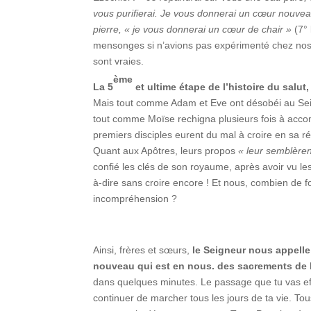
vous purifierai. Je vous donnerai un cœur nouveau
pierre, « je vous donnerai un cœur de chair »
(7° 
mensonges si n’avions pas expérimenté chez nos f
sont vraies.
ème
La 5
et ultime étape de l’histoire du salut,
Mais tout comme Adam et Eve ont désobéi au Seig
tout comme Moïse rechigna plusieurs fois à accom
premiers disciples eurent du mal à croire en sa 
Quant aux Apôtres, leurs propos
« leur semblèrent
confié les clés de son royaume, après avoir vu le
à-dire sans croire encore ! Et nous, combien de 
incompréhension ?
Ainsi, frères et sœurs,
le Seigneur nous appelle
nouveau qui est en nous. des sacrements de l
dans quelques minutes. Le passage que tu vas eff
continuer de marcher tous les jours de ta vie. T