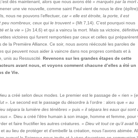
s c’est dès maintenant, alors que nous avons été
« marqués par la mort 
ner une vie nouvelle, comme saint Paul vient de nous le dire (épître
uls, nous ne pouvons l’effectuer,
car « elle est étroite, la porte, il est
ont peu nombreux, ceux qui le trouvent »
(Mt 7,14). C’est pourquoi nous
té et la vie »
(Jn 14,6) et qui a vaincu la mort. Mais sa victoire, définitiv
tites victoires qui furent remportées par ceux et celles qui préparèren
es de la Première Alliance. Ce soir, nous avons réécouté les paroles de
ides qui peuvent nous aider à vaincre dans nos propres combats et à
e, unis au Ressuscité.
Revenons sur les grandes étapes de cette
s acteurs avant nous, et voyons comment chacune d’elles a été un
s de Vie.
 Dieu a créé selon deux modes. Le premier est le passage de « rien » (
e
fut »
. Le second est le passage du désordre à l’ordre : alors que
« au
ieu sépara la lumière des ténèbres »
puis
« il sépara les eaux qui sont
ssus »
. Dieu a créé l’être humain à son image, homme et femme, pour 
r et faire fructifier les autres créatures.
« Dieu vit tout ce qu’il avait fa
 au lieu de protéger et d’embellir la création, nous l’avons abimée. Al
e auquel le Seigneur nous invite et à vivre davantage en communion 