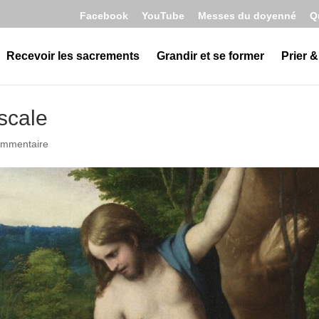
Facebook
YouTube
Messes du doyenné
Q
Recevoir les sacrements
Grandir et se former
Prier &
scale
ommentaire