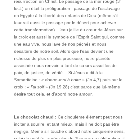
résurrection en Christ. Le passage de la mer rouge (3°
lect.) en était la préfiguration : passage de l’esclavage
en Egypte à la liberté des enfants de Dieu (même s’il
faudrait aussi le passage par le désert pour achever
cette transformation). L’eau jaillie du cœur de Jésus sur
la croix est aussi le symbole de l’Esprit Saint qui, comme
une eau vive, nous lave de nos péchés et nous
désaltère de notre soif. Alors que l’eau devient une
richesse de plus en plus précieuse, notre planète
asséchée nous renvoie à tant de cœurs assoiffés de
paix, de justice, de vérité… Si Jésus a dit à la
Samaritaine :
« donne-moi à boire »
(Jn 4,7) puis sur la
croix :
« j’ai soif »
(Jn 19,28) c’est parce que lui-même
désire tout cela, et d’abord notre amour.
Le chocolat chaud :
Ce cinquième élément peut nous
inciter à sourire, et tant mieux, mais il ne doit pas être
négligé. Même s’il touche d’abord notre cinquième sens,
celui du goût (et après plus de 2heures de célébration, il