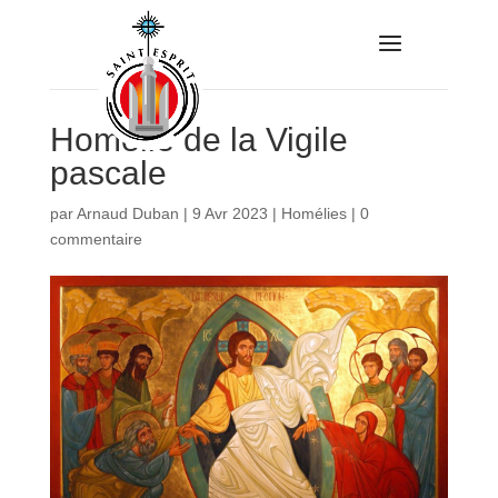
Homélie de la Vigile
pascale
par
Arnaud Duban
|
9 Avr 2023
|
Homélies
|
0
commentaire