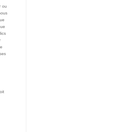
r ou
nous
que
cue
lics
r
ue
 ses
oit