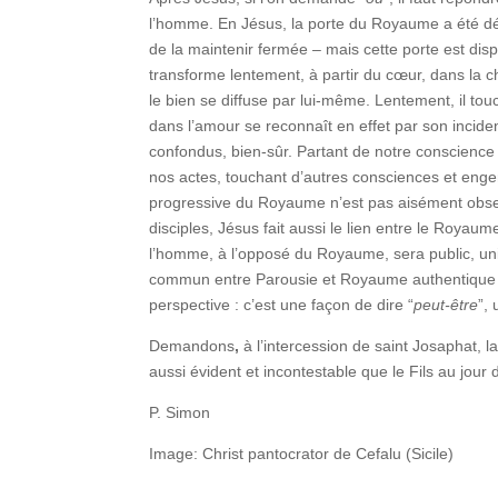
l’homme. En Jésus, la porte du Royaume a été déve
de la maintenir fermée – mais cette porte est di
transforme lentement, à partir du cœur, dans la cha
le bien se diffuse par lui-même. Lentement, il to
dans l’amour se reconnaît en effet par son inciden
confondus, bien-sûr. Partant de notre conscience
nos actes, touchant d’autres consciences et engen
progressive du Royaume n’est pas aisément obse
disciples, Jésus fait aussi le lien entre le Royaum
l’homme, à l’opposé du Royaume, sera public, unive
commun entre Parousie et Royaume authentique est 
perspective : c’est une façon de dire “
peut-être
”,
Demandons
,
à l’intercession de saint Josaphat, l
aussi évident et incontestable que le Fils au jour 
P. Simon
Image: Christ pantocrator de Cefalu (Sicile)