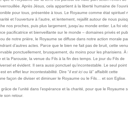
rrouillée. Après Jésus, cela appartient à la liberté humaine de l’ouvri
sponible pour tous, présentée à tous. Le Royaume comme état spirituel 
rité et l’ouverture à l’autre, et lentement, rejaillit autour de nous puis
uche nos proches, puis plus largement, jusqu’au monde entier. La foi vé
ce pacificatrice et bienveillante sur le monde – domaines privés et pub
 ou de notre prière, le Royaume se diffuse dans notre action morale pa
drant d’autres actes. Parce que le bien ne fait pas de bruit, cette ven
rvable ponctuellement, brusquement, du moins pour les pharisiens. À
e et la Parousie, la venue du Fils à la fin des temps. Le jour du Fils de
rsel et évident. Il sera aussi ponctuel qu’incontestable. Le seul point
en effet leur incontestabilité. Dire “
il est ici ou là
” affaiblit cette
 une façon de diviser et diminuer le Royaume ou le Fils… et son Eglise.
a grâce de l’unité dans l’espérance et la charité, pour que le Royaume s
de son retour.