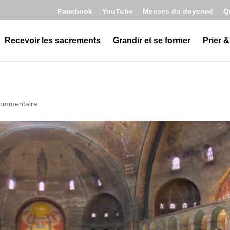
Facebook
YouTube
Messes du doyenné
Q
Recevoir les sacrements
Grandir et se former
Prier &
commentaire