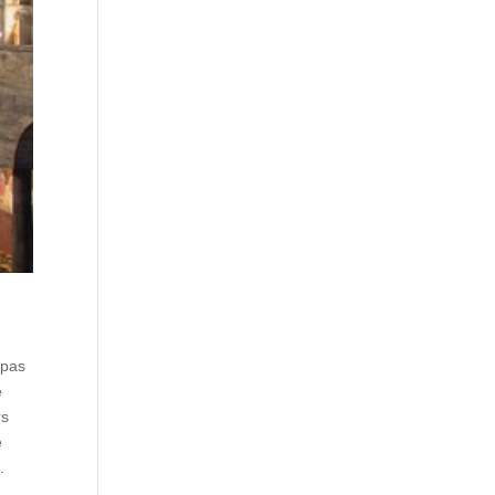
 pas
e
rs
e
.