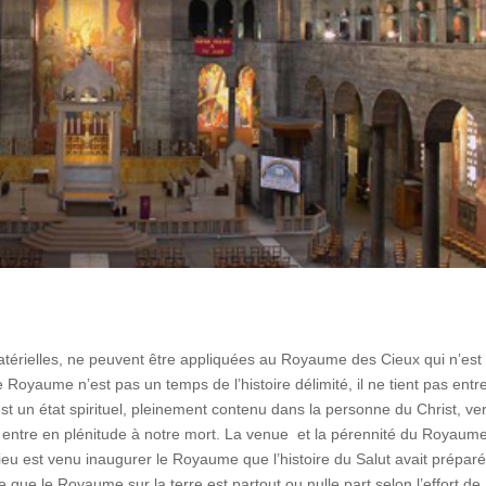
matérielles, ne peuvent être appliquées au Royaume des Cieux qui n’est
e Royaume n’est pas un temps de l’histoire délimité, il ne tient pas entr
st un état spirituel, pleinement contenu dans la personne du Christ, ve
on entre en plénitude à notre mort. La venue et la pérennité du Royaum
u est venu inaugurer le Royaume que l’histoire du Salut avait préparé
re que le Royaume sur la terre est partout ou nulle part selon l’effort de