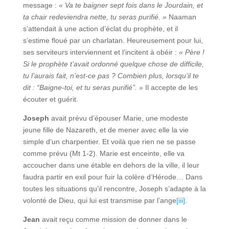
message :
« Va te baigner sept fois dans le Jourdain, et
ta chair redeviendra nette, tu seras purifié. »
Naaman
s’attendait à une action d’éclat du prophète, et il
s’estime floué par un charlatan. Heureusement pour lui,
ses serviteurs interviennent et l’incitent à obéir :
« Père !
Si le prophète t’avait ordonné quelque chose de difficile,
tu l’aurais fait, n’est-ce pas ? Combien plus, lorsqu’il te
dit : “Baigne-toi, et tu seras purifié’’. »
Il accepte de les
écouter et guérit.
Joseph
avait prévu d’épouser Marie, une modeste
jeune fille de Nazareth, et de mener avec elle la vie
simple d’un charpentier. Et voilà que rien ne se passe
comme prévu (Mt 1-2). Marie est enceinte, elle va
accoucher dans une étable en dehors de la ville, il leur
faudra partir en exil pour fuir la colère d’Hérode… Dans
toutes les situations qu’il rencontre, Joseph s’adapte à la
volonté de Dieu, qui lui est transmise par l’ange
[iii]
.
Jean
avait reçu comme mission de donner dans le