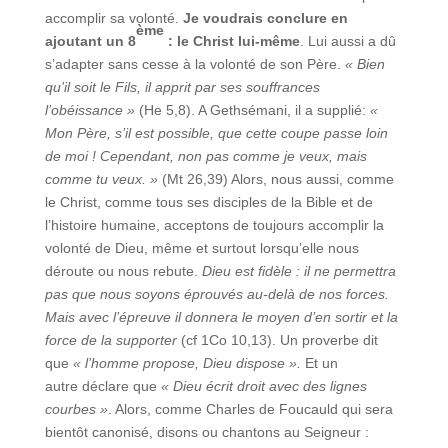
accomplir sa volonté.
Je voudrais conclure en
ème
ajoutant un 8
: le Christ lui-même
. Lui aussi a dû
s’adapter sans cesse à la volonté de son Père.
« Bien
qu’il soit le Fils, il apprit par ses souffrances
l’obéissance »
(He 5,8). A Gethsémani, il a supplié:
«
Mon Père, s’il est possible, que cette coupe passe loin
de moi ! Cependant, non pas comme je veux, mais
comme tu veux. »
(Mt 26,39) Alors, nous aussi, comme
le Christ, comme tous ses disciples de la Bible et de
l’histoire humaine, acceptons de toujours accomplir la
volonté de Dieu, même et surtout lorsqu’elle nous
déroute ou nous rebute.
Dieu est fidèle : il ne permettra
pas que nous soyons éprouvés au-delà de nos forces.
Mais avec l’épreuve il donnera le moyen d’en sortir et la
force de la supporter
(cf 1Co 10,13). Un proverbe dit
que
« l’homme propose, Dieu dispose ».
Et un
autre déclare que
« Dieu écrit droit avec des lignes
courbes »
. Alors, comme Charles de Foucauld qui sera
bientôt canonisé, disons ou chantons au Seigneur :