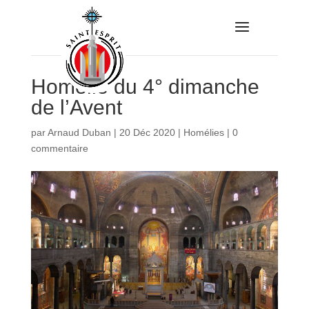
Homélie du 4° dimanche
de l’Avent
par
Arnaud Duban
|
20 Déc 2020
|
Homélies
|
0
commentaire