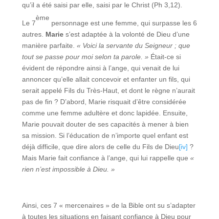
qu’il a été saisi par elle, saisi par le Christ (Ph 3,12).
ème
Le 7
personnage est une femme, qui surpasse les 6
autres.
Marie
s’est adaptée à la volonté de Dieu d’une
manière parfaite.
« Voici la servante du Seigneur ; que
tout se passe pour moi selon ta parole. »
Était-ce si
évident de répondre ainsi à l’ange, qui venait de lui
annoncer qu’elle allait concevoir et enfanter un fils, qui
serait appelé Fils du Très-Haut, et dont le règne n’aurait
pas de fin ? D’abord, Marie risquait d’être considérée
comme une femme adultère et donc lapidée. Ensuite,
Marie pouvait douter de ses capacités à mener à bien
sa mission. Si l’éducation de n’importe quel enfant est
déjà difficile, que dire alors de celle du Fils de Dieu
[iv]
?
Mais Marie fait confiance à l’ange, qui lui rappelle que
«
rien n’est impossible à Dieu. »
Ainsi, ces 7 « mercenaires » de la Bible ont su s’adapter
à toutes les situations en faisant confiance à Dieu pour