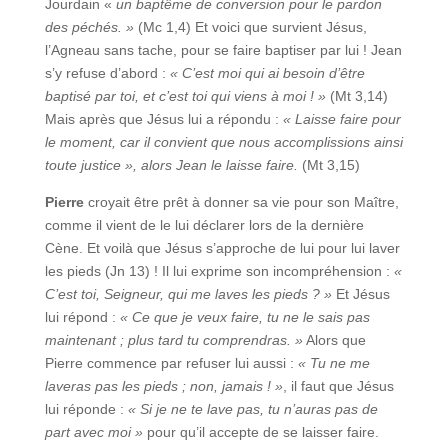
Jourdain «
un baptême de conversion pour le pardon
des péchés.
»
(Mc 1,4) Et voici que survient Jésus,
l’Agneau sans tache, pour se faire baptiser par lui ! Jean
s’y refuse d’abord :
« C’est moi qui ai besoin d’être
baptisé par toi, et c’est toi qui viens à moi ! »
(Mt 3,14)
Mais après que Jésus lui a répondu :
« Laisse faire pour
le moment, car il convient que nous accomplissions ainsi
toute justice », alors Jean le laisse faire.
(Mt 3,15)
Pierre
croyait être prêt à donner sa vie pour son Maître,
comme il vient de le lui déclarer lors de la dernière
Cène. Et voilà que Jésus s’approche de lui pour lui laver
les pieds (Jn 13) ! Il lui exprime son incompréhension :
«
C’est toi, Seigneur, qui me laves les pieds ? »
Et Jésus
lui répond :
« Ce que je veux faire, tu ne le sais pas
maintenant ; plus tard tu comprendras. »
Alors que
Pierre commence par refuser lui aussi :
« Tu ne me
laveras pas les pieds ; non, jamais ! »
, il faut que Jésus
lui réponde :
« Si je ne te lave pas, tu n’auras pas de
part avec moi »
pour qu’il accepte de se laisser faire.