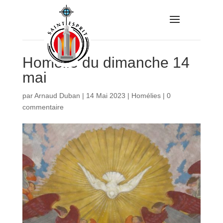
Homélie du dimanche 14
mai
par
Arnaud Duban
|
14 Mai 2023
|
Homélies
|
0
commentaire