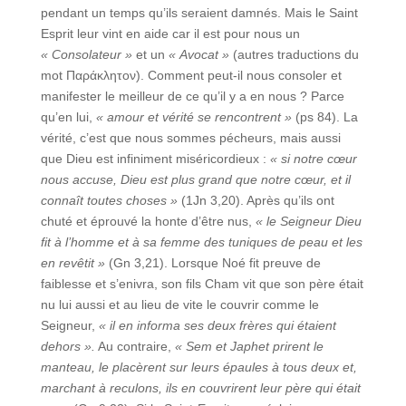
pendant un temps qu’ils seraient damnés. Mais le Saint
Esprit leur vint en aide car il est pour nous un
« Consolateur »
et un
« Avocat »
(autres traductions du
mot Παράκλητον). Comment peut-il nous consoler et
manifester le meilleur de ce qu’il y a en nous ? Parce
qu’en lui,
« amour et vérité se rencontrent »
(ps 84). La
vérité, c’est que nous sommes pécheurs, mais aussi
que Dieu est infiniment miséricordieux :
« si notre cœur
nous accuse, Dieu est plus grand que notre cœur, et il
connaît toutes choses »
(1Jn 3,20). Après qu’ils ont
chuté et éprouvé la honte d’être nus,
« le Seigneur Dieu
fit à l’homme et à sa femme des tuniques de peau et les
en revêtit »
(Gn 3,21). Lorsque Noé fit preuve de
faiblesse et s’enivra, son fils Cham vit que son père était
nu lui aussi et au lieu de vite le couvrir comme le
Seigneur,
« il en informa ses deux frères qui étaient
dehors ».
Au contraire,
« Sem et Japhet prirent le
manteau, le placèrent sur leurs épaules à tous deux et,
marchant à reculons, ils en couvrirent leur père qui était