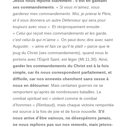
Jésus nous répond clairement : c’est en gardant
ses commandements
.
« Si vous m’aimez, vous
garderez mes commandements. Moi, je prierai le Père,
et il vous donnera un autre Défenseur qui sera pour
toujours avec vous »
. Et réciproquement ensuite :
« Celui qui reçoit mes commandements et les garde,
c’est celui-là qui m’aime »
. On peut donc dire avec saint
Augustin :
« aime et fais ce qu’il te plaît »
parce que le
joug du Christ (ses commandements), quand nous le
portons avec l’Esprit Saint, est léger (Mt 11,30). Ainsi,
g
arder les commandements du Christ est à la fois
simple, car ils nous correspondent parfaitement, et
difficile, car nos ennemis cherchent sans cesse à
nous en détourner
. Mais certaines guerres ne se
remportent qu’après de nombreuses batailles. Le
combat spirituel est
« violent comme le combat
d’hommes »
(Rimbaud), mais chaque victoire remportée
est source à la fois de joie et de force nouvelle.
S’il
nous arrive d’être vaincus, ne désespérons jamais,
ne nous replions pas sur nos remords, mais jetons-