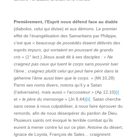
Premièrement, l’Esprit nous défend face au diable
(diabolos, celui qui divise) et aux démons. Le premier
effet de l’évangélisation des Samaritains par Philippe,
c’est que
« beaucoup de possédés étaient délivrés des
esprits impurs, qui sortaient en poussant de grands
cris »
(1° lect.) Jésus avait dit à ses disciples :
« Ne
craignez pas ceux qui tuent le corps sans pouvoir tuer
l’âme ; craignez plutôt celui qui peut faire périr dans la
géhenne l’âme aussi bien que le corps. »
(Mt 10,28)
Parmi ses noms divers, notons qu’il y a Satan
(l’adversaire), mais aussi
« l’accusateur »
(Ap 12,10)
[i]
et
« le père du mensonge »
(Jn 8,44)
[ii]
. Satan cherche
sans cesse à nous culpabiliser, à nous faire éprouver du
remords, afin de nous désespérer du pardon de Dieu.
Plusieurs saints ont évoqué le terrible combat qu’ils
eurent à mener contre lui sur ce plan. Antoine du désert,
Ignace de Loyola, François de Sales… craignirent