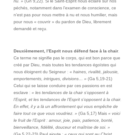
nu. »
(Gn 9,22). Si le Saint-Esprit nous éclaire sur nos
péchés, notamment dans l’examen de conscience, ce
n’est pas pour nous mettre à nu et nous humilier, mais
pour nous « couvrir » du pardon de Dieu, librement
demandé et reçu.
Deuxièmement, l’Esprit nous défend face à la chair
.
Ce terme ne signifie pas le corps, qui est bon parce que
créé par Dieu, mais toutes les tendances égoïstes qui
nous éloignent du Seigneur : «
haines, rivalité, jalousie,
emportements, intrigues, divisions… »
(Ga 5,19‑21)
Celui qui se laisse conduire par ces passions en est
esclave :
« les tendances de la chair s’opposent à
l’Esprit, et les tendances de l’Esprit s’opposent à la chair.
En effet, il y a là un affrontement qui vous empêche de
faire tout ce que vous voudriez. »
(Ga 5,17) Mais
« voici
le fruit de l’Esprit : amour, joie, paix, patience, bonté,
bienveillance, fidélité, douceur et maîtrise de soi. »
(Ga 5,22‑23) Paul ajoute :
« ceux qui sont au Christ