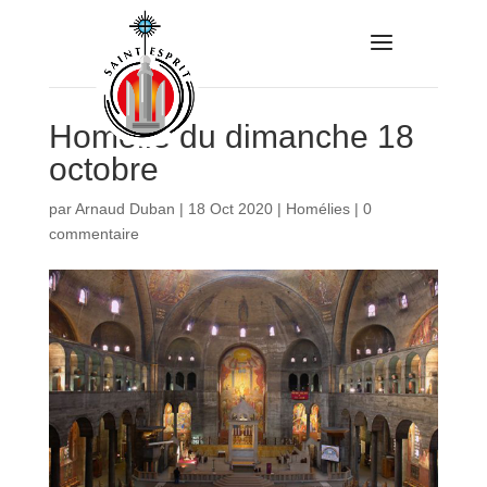
Homélie du dimanche 18
octobre
par
Arnaud Duban
|
18 Oct 2020
|
Homélies
|
0
commentaire