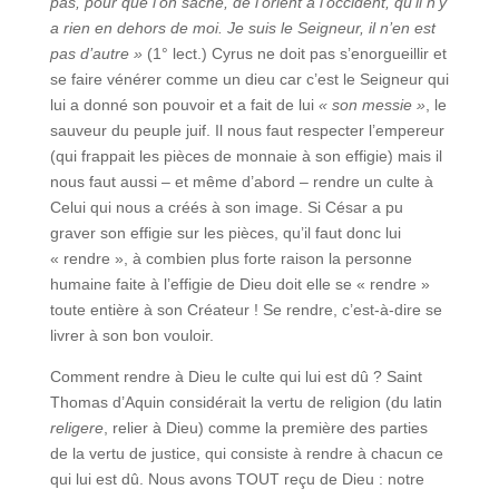
pas, pour que l’on sache, de l’orient à l’occident, qu’il n’y
a rien en dehors de moi. Je suis le Seigneur, il n’en est
pas d’autre »
(1° lect.) Cyrus ne doit pas s’enorgueillir et
se faire vénérer comme un dieu car c’est le Seigneur qui
lui a donné son pouvoir et a fait de lui
« son messie »
, le
sauveur du peuple juif. Il nous faut respecter l’empereur
(qui frappait les pièces de monnaie à son effigie) mais il
nous faut aussi – et même d’abord – rendre un culte à
Celui qui nous a créés à son image. Si César a pu
graver son effigie sur les pièces, qu’il faut donc lui
« rendre », à combien plus forte raison la personne
humaine faite à l’effigie de Dieu doit elle se « rendre »
toute entière à son Créateur ! Se rendre, c’est-à-dire se
livrer à son bon vouloir.
Comment rendre à Dieu le culte qui lui est dû ? Saint
Thomas d’Aquin considérait la vertu de religion (du latin
religere
, relier à Dieu) comme la première des parties
de la vertu de justice, qui consiste à rendre à chacun ce
qui lui est dû. Nous avons TOUT reçu de Dieu : notre