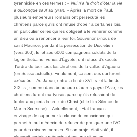
tyrannicide en ces termes :
« Nul n’a la droit d’ôter la vie
à quiconque sauf au tyran. »
Après la mort de Paul,
plusieurs empereurs romains ont persécuté les
chrétiens parce qu’ils ont refusé d’obéir à certaines lois,
en particulier celles qui les obligeait à le vénérer comme
un dieu ou à renoncer à leur foi. Souvenons-nous de
saint Maurice: pendant la persécution de Dioclétien
(vers 303), lui et ses 6000 compagnons soldats de la
légion thébaine, venus d’Égypte, ont refusé d’exécuter
l’ordre de tuer tous les chrétiens de la vallée d’Agaune
(en Suisse actuelle). Finalement, ce sont eux qui furent
exécutés… Au Japon, entre la fin du XVI° s. et la fin du
XIX° s., comme dans beaucoup d’autres pays d’Asie, les
chrétiens furent martyrisés parce qu’ils refusaient de
fouler aux pieds la croix du Christ (cf le film Silence de
Martin Scorsese)… Actuellement, l’Etat français
envisage de supprimer la clause de conscience qui
permet à tout médecin de refuser de pratiquer une IVG
pour des raisons morales. Si son projet était voté, il
placerait certains médecins dans une situation