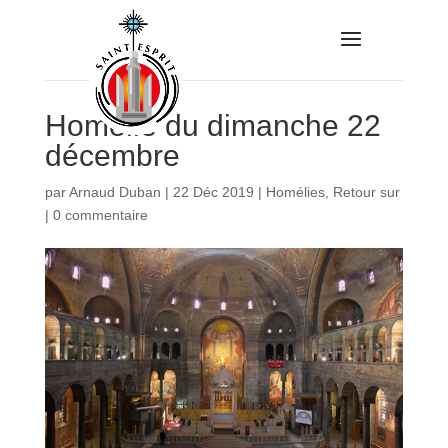
Homélie du dimanche 22
décembre
par
Arnaud Duban
|
22 Déc 2019
|
Homélies
,
Retour sur
|
0 commentaire