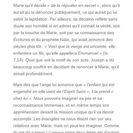
Marie qu’il décide
« de la répudier en secret »
, alors qu’il
aurait pu la dénoncer publiquement, ce qui aurait pu lui
valoir la lapidation. Par ailleurs, sa décision reflète sans
doute son humilité si on admet qu’il connaît la vérité, soit
par la bouche de Marie, soit par sa connaissance des
Écritures et du prophète Isaïe, qui avait annoncé des
siècles plus tôt :
« Voici que la vierge est enceinte, elle
enfantera un fils, qu’elle appellera Emmanuel »
(Is
7,14). Quel que soit le motif de son acte, Joseph a dû
beaucoup souffrir en décidant de renoncer à Marie, qu’il
aimait profondément.
Mais dès que l’ange lui annonce que
« l’enfant qui est
engendré en elle vient de l’Esprit Saint »
, il la prend
«
chez lui ». N
ous pouvons imaginer sa joie et sa
reconnaissance immenses, et en même temps son
appréhension devant la mission unique qu’il va devoir
accomplir. Les évangiles ne nous disent rien sur ses
relations avec Marie, mais on peut les imaginer. Comme
ils ont dû s’aimer ! L’amour entre deux êtres est d’autant