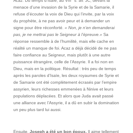
Acaz. Du temps d’Isaïe, au VIII° s. av. JC, devant la
menace d’une invasion de la Syrie et de la Samarie, il
refuse d’écouter la voix de Dieu qui l’invite, par la voix
du prophète, à ne pas avoir peur et à demander un
signe pour être réconforté.
« Non, je n’en demanderai
pas, je ne mettrai pas le Seigneur à l’épreuve.»
Sa
réponse ressemble à de l’humilité, mais elle cache en
réalité un manque de foi. Acaz a déjà décidé de ne pas
faire confiance au Seigneur, mais plutôt à une autre
puissance étrangère, celle de l’Assyrie. Il a foi non en
Dieu, mais en la politique. Résultat : très peu de temps
après les paroles d’Isaïe, les deux royaumes de Syrie et
de Samarie ont été complètement écrasés par l’empire
assyrien, leurs richesses emmenées à Ninive et leurs
populations déplacées. Et alors que Juda avait passé
une alliance avec l’Assyrie, il a dû en subir la domination
un peu plus tard lui aussi.
Ensuite,
Joseph a été un bon époux.
Il aime tellement