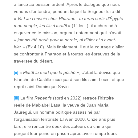
a lancé au buisson ardent. Après le dialogue que nous
venons d’entendre, pendant lequel le Seigneur lui a dit
« Va ! Je t’envoie chez Pharaon : tu feras sortir d’Égypte
mon peuple, les fils d’Israël »
(1° lect.), il a cherché à
esquiver cette mission, arguant notamment qu’il n’avait
« jamais été doué pour la parole, ni d’hier ni d’avant-
hier »
(Ex 4,10). Mais finalement, il eut le courage d’aller
se confronter à Pharaon et à toutes les épreuves de la
traversée du désert.
[ii]
« Plutôt la mort que le péché »
, c’était la devise que
Blanche de Castille inculqua à son fils saint Louis, et que
reprit saint Dominique Savio
[iii]
Le film
Repentis
(sorti en 2022) retrace l’histoire
réelle de Maixabel Lasa, la veuve de Juan Maria
Jauregui, un homme politique assassiné par
l’organisation terroriste ETA en 2000. Onze ans plus
tard, elle rencontre deux des auteurs du crime qui
purgent leur peine en prison après avoir rompu leurs