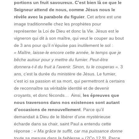
portions un fruit savoureux. C’est bien là ce que le
Seigneur attend de nous, comme Jésus nous le
révèle avec la parabole du figuier
. Cet arbre est une
image traditionnelle chez les prophètes pour
représenter la Loi de Dieu et donc la Vie. Jésus est le
vigneron qui dit à son maître, qui veut le couper au bout
de 3 ans pour qu’il n’épuise pas inutilement le sol :
« Maître, laisse-le encore cette année, le temps que je
bêche autour pour y mettre du fumier. Peut-être
donnera-t-il du fruit à l’avenir. Sinon, tu le couperas ».
3
ans, c’est la durée du ministère de Jésus. Le fumier,
c’est ici sa passion et sa mort, qui permettront à certains
de reconnaître sa véritable identité et de devenir
croyants, et donc féconds… Ainsi,
les épreuves que
nous traversons dans nos existences sont autant
d’occasions de renouvellement
. Parce qu’il
demandait à Dieu de le libérer d’une mystérieuse
écharde dans sa chair, saint Paul a entendu cette
réponse :
« Ma grâce te suffit, car ma puissance donne
toute sa mesure dans la faiblesse »
(2Co 12,9). Parce