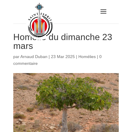
Homélie du dimanche 23
mars
par
Arnaud Duban
|
23 Mar 2025
|
Homélies
|
0
commentaire