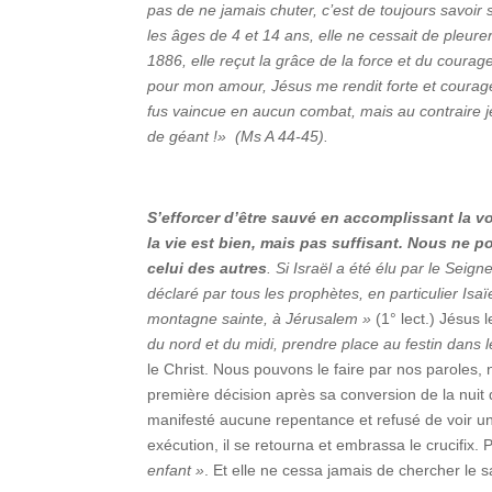
pas de ne jamais chuter, c’est de toujours savoir 
les âges de 4 et 14 ans, elle ne cessait de pleure
1886, elle reçut la grâce de la force et du courage, 
pour mon amour, Jésus me rendit forte et courage
fus vaincue en aucun combat, mais au contraire j
de géant !» (Ms A 44-45).
S’efforcer d’être sauvé en accomplissant la v
la vie est bien, mais pas suffisant. Nous ne 
celui des autres
. Si Israël a été élu par le Seig
déclaré par tous les prophètes, en particulier Isaï
montagne sainte, à Jérusalem »
(1° lect.) Jésus 
du nord et du midi, prendre place au festin dans
le Christ. Nous pouvons le faire par nos paroles
première décision après sa conversion de la nuit 
manifesté aucune repentance et refusé de voir un
exécution, il se retourna et embrassa le crucifix.
enfant »
. Et elle ne cessa jamais de chercher le 