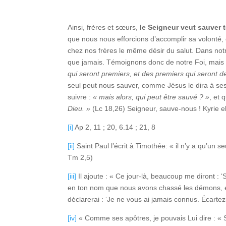
Ainsi, frères et sœurs,
le Seigneur veut sauver 
que nous nous efforcions d’accomplir sa volonté, 
chez nos frères le même désir du salut. Dans notr
que jamais. Témoignons donc de notre Foi, mais t
qui seront premiers, et des premiers qui seront de
seul peut nous sauver, comme Jésus le dira à ses 
suivre :
« mais alors, qui peut être sauvé ? »
, et 
Dieu. »
(Lc 18,26) Seigneur, sauve-nous ! Kyrie el
[i]
Ap 2, 11 ; 20, 6.14 ; 21, 8
[ii]
Saint Paul l’écrit à Timothée: « il n’y a qu’un
Tm 2,5)
[iii]
Il ajoute : « Ce jour-là, beaucoup me diront :
en ton nom que nous avons chassé les démons, en
déclarerai : ‘Je ne vous ai jamais connus. Écartez-
[iv]
« Comme ses apôtres, je pouvais Lui dire : « Se