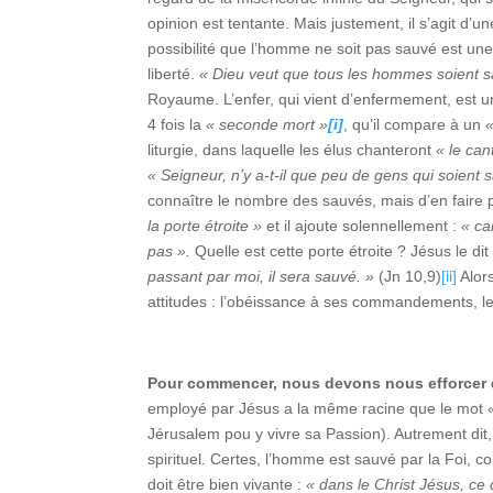
opinion est tentante. Mais justement, il s’agit d’u
possibilité que l’homme ne soit pas sauvé est un
liberté.
« Dieu veut que tous les hommes soient 
Royaume. L’enfer, qui vient d’enfermement, est un
4 fois la
« seconde mort »
[i]
, qu’il compare à un
liturgie, dans laquelle les élus chanteront
« le can
« Seigneur, n’y a-t-il que peu de gens qui soient 
connaître le nombre des sauvés, mais d’en faire 
la porte étroite »
et il ajoute solennellement :
« ca
pas ».
Quelle est cette porte étroite ? Jésus le di
passant par moi, il sera sauvé. »
(Jn 10,9)
[ii]
Alor
attitudes : l’obéissance à ses commandements, le
Pour commencer, nous devons nous efforcer
employé par Jésus a la même racine que le mot « 
Jérusalem pou y vivre sa Passion). Autrement dit, 
spirituel. Certes, l’homme est sauvé par la Foi, c
doit être bien vivante :
« dans le Christ Jésus, ce q