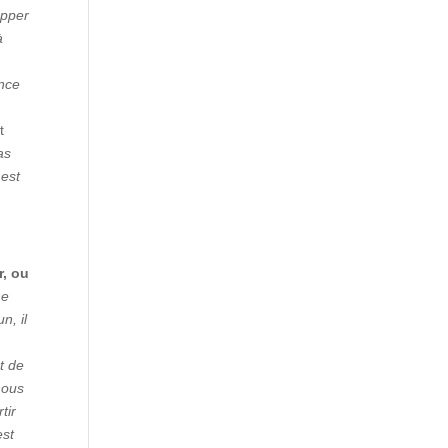
apper
à
nce
t
pas
 est
r, ou
ne
n, il
et de
nous
tir
est