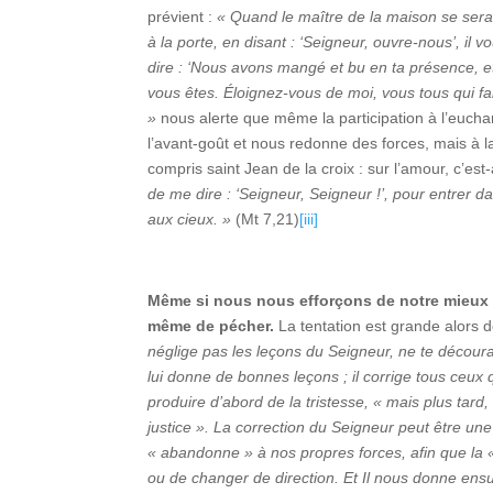
prévient :
« Quand le maître de la maison se sera 
à la porte, en disant : ‘Seigneur, ouvre-nous’, il 
dire : ‘Nous avons mangé et bu en ta présence, et
vous êtes. Éloignez-vous de moi, vous tous qui fai
»
nous alerte que même la participation à l’eucha
l’avant-goût et nous redonne des forces, mais à l
compris saint Jean de la croix : sur l’amour, c’es
de me dire : ‘Seigneur, Seigneur !’, pour entrer d
aux cieux. »
(Mt 7,21)
[iii]
Même si nous nous efforçons de notre mieux d
même de pécher.
La tentation est grande alors 
néglige pas les leçons du Seigneur, ne te découra
lui donne de bonnes leçons ; il corrige tous ceux 
produire d’abord de la tristesse, « mais plus tard, 
justice ». La correction du Seigneur peut être une 
« abandonne » à nos propres forces, afin que la 
ou de changer de direction. Et Il nous donne ensui