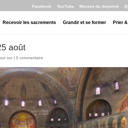
Facebook
YouTube
Messes du doyenné
Q
Recevoir les sacrements
Grandir et se former
Prier &
5 août
our sur
|
0 commentaire