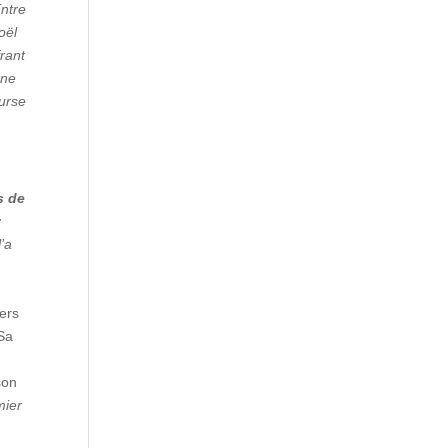
Entre
oël
frant
 ne
ourse
s de
r
l’a
ers
 Sa
son
mier