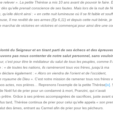
se relever »
.
La petite Thérèse a mis 10 ans avant de pouvoir le faire. 
r dès qu’elle prenait conscience de ses fautes. Mais lors de la nuit de N
qu’elle décrit ainsi : « en cette nuit lumineuse où Il se fit faible et souf
use, Il me revêtit de ses armes (Ep 6,
11
) et depuis cette nuit bénie, je
e marchai de victoires en victoires et commençai pour ainsi dire une c
olonté du Seigneur et en tirant parti de ses échecs et des épreuve
pouvons pas nous contenter de notre salut personnel, sans vouloi
neur, c’est pour être le médiateur du salut de tous les peuples, comme Il 
e : «
de toutes les nations, ils ramèneront tous vos frères, jusqu’à ma
le déclare également :
« Alors on viendra de l’orient et de l’occident,
 le royaume de Dieu ».
C’est notre mission de ramener tous nos frères v
, nos actes, nos prières… Reprenons l’exemple de la petite Thérèse
[iv]
.
de Noël fut de prier pour un condamné à mort, Pranzini, qui n’avait
 prêtre. Grâce à ses prières accompagnées de sacrifices, juste avant 
 Plus tard, Thérèse continua de prier pour celui qu’elle appela
« son pre
salut des âmes, entrant au Carmel afin de prier pour les pécheurs.