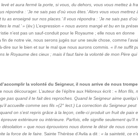
levé et aura fermé la porte, si vous, du dehors, vous vous mettez à fr
vous répondra : ‘Je ne sais pas d’où vous êtes.’ Alors vous vous mettrez 
 tu as enseigné sur nos places.’ Il vous répondra : ‘Je ne sais pas d’où
tes le mal.’ »
(év.) L’expression
« nous avons mangé et bu en ta prése
ristie n’est pas un sauf-conduit pour le Royaume ; elle nous en donne
a fin de notre vie, nous serons jugés sur une seule chose, comme l’avai
t-à-dire sur le bien et sur le mal que nous aurons commis.
« Il ne suffit 
ans le Royaume des cieux ; mais il faut faire la volonté de mon Père qui
’accomplir la volonté du Seigneur, il nous arrive de nous trompe
de nous décourager. L’auteur de l’épître aux Hébreux écrit : «
Mon fils, 
ge pas quand il te fait des reproches. Quand le Seigneur aime quelqu’u
qu’il accueille comme ses fils »(2° lect.) La correction du Seigneur peut
quand on s’est repris grâce à la leçon, celle-ci produit un fruit de paix 
épreuve extérieure ou intérieure. Parfois, elle signifie seulement qu’Il 
« désolation » que nous éprouvions nous donne le désir de nous conver
te la force de le faire.
Sainte Thérèse d’Avila a dit :
« la sainteté, ce n’