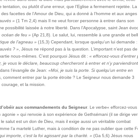
ne tentation, ou plutôt d’une erreur, que l’Eglise a fermement rejetée. La
e des facettes de l’Amour de Dieu, qui a donné à l’homme et aux anges 
sauvés »
(1 Tm 2,4) mais Il ne veut forcer personne à entrer dans son
e possibilité laissée à notre liberté. Dans l’Apocalypse, saint Jean év
« océan de feu »
(Ap 21,8). Le salut, lui, ressemble à une grande et bel
tique de l’agneau »
(15,3) Cependant, lorsque quelqu’un lui demande :
sauvés ? »
, Jésus ne répond pas à la question. L’important n’est pas de
partie nous-mêmes. C’est pourquoi Jésus dit :
« efforcez-vous d’entrer 
r, je vous le déclare, beaucoup chercheront à entrer et n’y parviendron
t dans l’évangile de Jean:
«Moi, je suis la porte. Si quelqu’un entre en
s, comment entrer par la porte étroite ? Le Seigneur nous demande 3
 courage, et la mission.
 d’obéir aux commandements du Seigneur
. Le verbe« efforcez-vous
agonie » qui renvoie à son expérience de Gethsémani (il se dirige ver
le salut est un don de Dieu, mais il exige aussi un véritable combat
omme l’a martelé Luther, mais à condition de ne pas oublier que cette F
ui importe, c’est la foi agissant par la charité. »
(Ga 5,6) Jésus nous