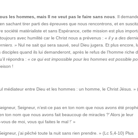
tous les hommes, mais Il ne veut pas le faire sans nous
. Il demand
en sachant tirer parti des épreuves que nous rencontrons, et en suscit
e société matérialiste et sans Espérance, cette mission est plus impor
oujours avec humilité car le Christ nous a prévenus :
« il y a des derni
rniers. »
Nul ne sait qui sera sauvé, seul Dieu jugera. Et plus encore, l
disciples quand ils lui demanderont, après le refus de l’homme riche d
qu’il répondra :
« ce qui est impossible pour les hommes est possible po
eison !
 seul médiateur entre Dieu et les hommes : un homme, le Christ Jésus. » 
 ‘Seigneur, Seigneur, n’est-ce pas en ton nom que nous avons été proph
 ton nom que nous avons fait beaucoup de miracles ?’ Alors je leur
vous de moi, vous qui faites le mal !’ »
igneur, j’ai pêché toute la nuit sans rien prendre. » (Lc 5,4-10) Plus