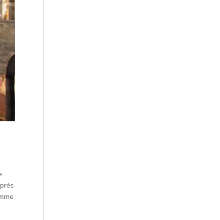
e
après
comme