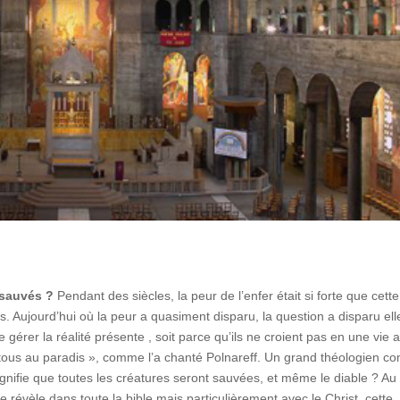
sauvés ?
Pendant des siècles, la peur de l’enfer était si forte que cette
s. Aujourd’hui où la peur a quasiment disparu, la question a disparu ell
rer la réalité présente , soit parce qu’ils ne croient pas en une vie 
ns tous au paradis », comme l’a chanté Polnareff. Un grand théologien 
signifie que toutes les créatures seront sauvées, et même le diable ? Au
e révèle dans toute la bible mais particulièrement avec le Christ, cette