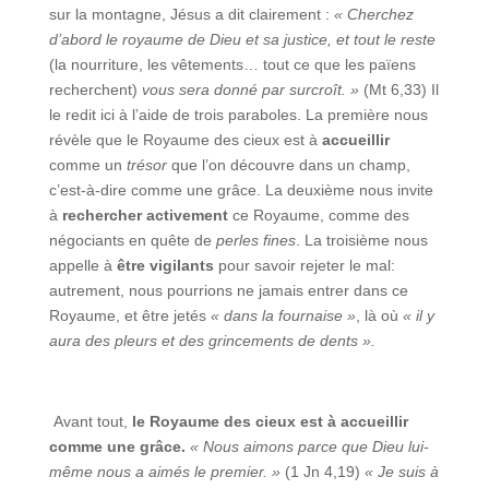
sur la montagne, Jésus a dit clairement :
« Cherchez
d’abord le royaume de Dieu et sa justice, et tout le reste
(la nourriture, les vêtements… tout ce que les païens
recherchent)
vous sera donné par surcroît.
»
(Mt 6,33) Il
le redit ici à l’aide de trois paraboles. La première nous
révèle que le Royaume des cieux est à
accueillir
comme un
trésor
que l’on découvre dans un champ,
c’est-à-dire comme une grâce. La deuxième nous invite
à
rechercher activement
ce Royaume, comme des
négociants en quête de
perles fines
. La troisième nous
appelle à
être vigilants
pour savoir rejeter le mal:
autrement, nous pourrions ne jamais entrer dans ce
Royaume, et être jetés
« dans la fournaise »
, là où
« il y
aura des pleurs et des grincements de dents ».
Avant tout,
le Royaume des cieux est à accueillir
comme une grâce.
« Nous aimons parce que Dieu lui-
même nous a aimés le premier. »
(1 Jn 4,19)
« Je suis à