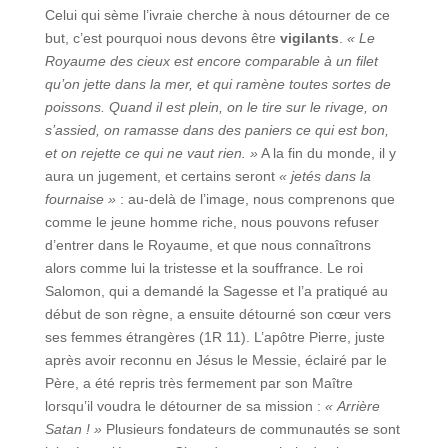
Celui qui sème l’ivraie cherche à nous détourner de ce
but, c’est pourquoi nous devons être
vigilants
.
« Le
Royaume des cieux est encore comparable à un filet
qu’on jette dans la mer, et qui ramène toutes sortes de
poissons. Quand il est plein, on le tire sur le rivage, on
s’assied, on ramasse dans des paniers ce qui est bon,
et on rejette ce qui ne vaut rien. »
A la fin du monde, il y
aura un jugement, et certains seront
« jetés dans la
fournaise »
: au-delà de l’image, nous comprenons que
comme le jeune homme riche, nous pouvons refuser
d’entrer dans le Royaume, et que nous connaîtrons
alors comme lui la tristesse et la souffrance. Le roi
Salomon, qui a demandé la Sagesse et l’a pratiqué au
début de son règne, a ensuite détourné son cœur vers
ses femmes étrangères (1R 11). L’apôtre Pierre, juste
après avoir reconnu en Jésus le Messie, éclairé par le
Père, a été repris très fermement par son Maître
lorsqu’il voudra le détourner de sa mission :
« Arrière
Satan ! »
Plusieurs fondateurs de communautés se sont