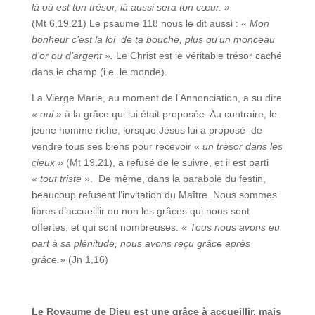
là où est ton trésor, là aussi sera ton cœur. »
(Mt 6,19.21) Le psaume 118 nous le dit aussi :
« Mon
bonheur c’est la loi de ta bouche, plus qu’un monceau
d’or ou d’argent ».
Le Christ est le véritable trésor caché
dans le champ (i.e. le monde).
La Vierge Marie, au moment de l’Annonciation, a su dire
« oui »
à la grâce qui lui était proposée. Au contraire, le
jeune homme riche, lorsque Jésus lui a proposé de
vendre tous ses biens pour recevoir «
un trésor dans les
cieux »
(Mt 19,21), a refusé de le suivre, et il est parti
« tout triste »
. De même, dans la parabole du festin,
beaucoup refusent l’invitation du Maître. Nous sommes
libres d’accueillir ou non les grâces qui nous sont
offertes, et qui sont nombreuses.
« Tous nous avons eu
part à sa plénitude, nous avons reçu grâce après
grâce.»
(Jn 1,16)
Le Royaume de Dieu est une grâce à accueillir, mais