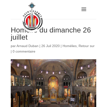
Homélie du dimanche 26
juillet
par
Arnaud Duban
|
26 Juil 2020
|
Homélies
,
Retour sur
|
0 commentaire