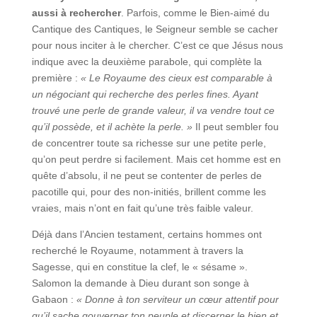
aussi à rechercher
. Parfois, comme le Bien-aimé du
Cantique des Cantiques, le Seigneur semble se cacher
pour nous inciter à le chercher. C’est ce que Jésus nous
indique avec la deuxième parabole, qui complète la
première :
« Le Royaume des cieux est comparable à
un négociant qui recherche des perles fines. Ayant
trouvé une perle de grande valeur, il va vendre tout ce
qu’il possède, et il achète la perle. »
Il peut sembler fou
de concentrer toute sa richesse sur une petite perle,
qu’on peut perdre si facilement. Mais cet homme est en
quête d’absolu, il ne peut se contenter de perles de
pacotille qui, pour des non-initiés, brillent comme les
vraies, mais n’ont en fait qu’une très faible valeur.
Déjà dans l’Ancien testament, certains hommes ont
recherché le Royaume, notamment à travers la
Sagesse, qui en constitue la clef, le « sésame ».
Salomon la demande à Dieu durant son songe à
Gabaon :
« Donne à ton serviteur un cœur attentif pour
qu’il sache gouverner ton peuple et discerner le bien et