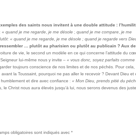
s exemples des saints nous invitent à une double attitude : l’humilit
: «
quand je me regarde
,
je me désole
;
quand je me compare
,
je me
utôt:
«
quand je me regarde, je me désole ; quand je regarde vers Dieu
ressembler … plutôt au pharisien ou plutôt au publicain ? Aux d
oiture de vie, le second un modèle en ce qui concerne l’attitude du cœ
 Seigneur lui-même nous y invite –
« vous donc, soyez parfaits comme
garder toujours conscience de nos limites et de nos péchés. Pour cela
 avant la Toussaint, pourquoi ne pas aller le recevoir ? Devant Dieu et 
r humblement et dire avec confiance :
«
Mon Dieu, prends pitié du péc
 le Christ nous aura élevés jusqu’à lui, nous serons devenus des juste
amps obligatoires sont indiqués avec
*