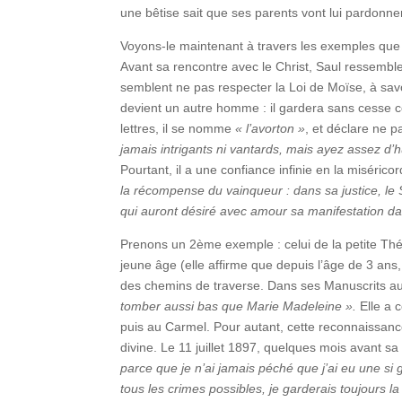
une bêtise sait que ses parents vont lui pardonne
Voyons-le maintenant à travers les exemples que n
Avant sa rencontre avec le Christ, Saul ressemble 
semblent ne pas respecter la Loi de Moïse, à savo
devient un autre homme : il gardera sans cesse c
lettres, il se nomme
« l’avorton »
, et déclare ne p
jamais intrigants ni vantards, mais ayez assez d’
Pourtant, il a une confiance infinie en la misérico
la récompense du vainqueur : dans sa justice, le 
qui auront désiré avec amour sa manifestation dan
Prenons un 2ème exemple : celui de la petite Thér
jeune âge (elle affirme que depuis l’âge de 3 ans, e
des chemins de traverse. Dans ses Manuscrits aut
tomber aussi bas que Marie Madeleine ».
Elle a 
puis au Carmel. Pour autant, cette reconnaissanc
divine. Le 11 juillet 1897, quelques mois avant sa
parce que je n’ai jamais péché que j’ai eu une si
tous les crimes possibles, je garderais toujours l