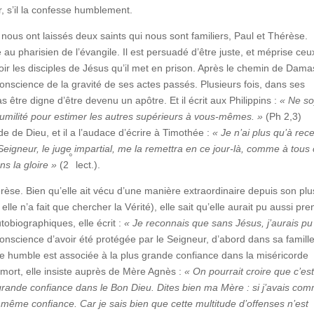
r, s’il la confesse humblement.
ous ont laissés deux saints qui nous sont familiers, Paul et Thérèse.
au pharisien de l’évangile. Il est persuadé d’être juste, et méprise ceu
ir les disciples de Jésus qu’il met en prison. Après le chemin de Damas
onscience de la gravité de ses actes passés. Plusieurs fois, dans ses
as être digne d’être devenu un apôtre. Et il écrit aux Philippins :
« Ne s
humilité pour estimer les autres supérieurs à vous-mêmes. »
(Ph 2,3)
rde de Dieu, et il a l’audace d’écrire à Timothée :
« Je n’ai plus qu’à rec
Seigneur, le juge impartial, me la remettra en ce jour-là, comme à tous
°
s la gloire »
(2
lect.).
èse. Bien qu’elle ait vécu d’une manière extraordinaire depuis son plu
lle n’a fait que chercher la Vérité), elle sait qu’elle aurait pu aussi pr
obiographiques, elle écrit :
« Je reconnais que sans Jésus, j’aurais pu
conscience d’avoir été protégée par le Seigneur, d’abord dans sa famille
e humble est associée à la plus grande confiance dans la miséricorde
 mort, elle insiste auprès de Mère Agnès :
« On pourrait croire que c’es
 grande confiance dans le Bon Dieu. Dites bien ma Mère : si j’avais com
a même confiance. Car je sais bien que cette multitude d’offenses n’est