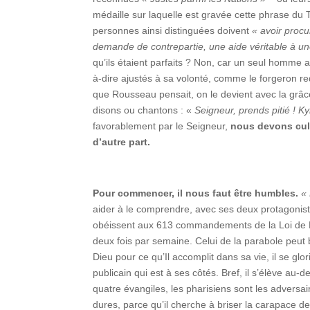
médaille sur laquelle est gravée cette phrase du
personnes ainsi distinguées doivent
« avoir procu
demande de contrepartie, une aide véritable à un
qu’ils étaient parfaits ? Non, car un seul homme a é
à-dire ajustés à sa volonté, comme le forgeron r
que Rousseau pensait, on le devient avec la grâc
disons ou chantons : «
Seigneur, prends pitié ! Ky
favorablement par le Seigneur,
nous devons cult
d’autre part.
Pour commencer, il nous faut être humbles.
« 
aider à le comprendre, avec ses deux protagonist
obéissent aux 613 commandements de la Loi de Mo
deux fois par semaine. Celui de la parabole peut b
Dieu pour ce qu’Il accomplit dans sa vie, il se glori
publicain qui est à ses côtés. Bref, il s’élève au
quatre évangiles, les pharisiens sont les adversai
dures, parce qu’il cherche à briser la carapace de