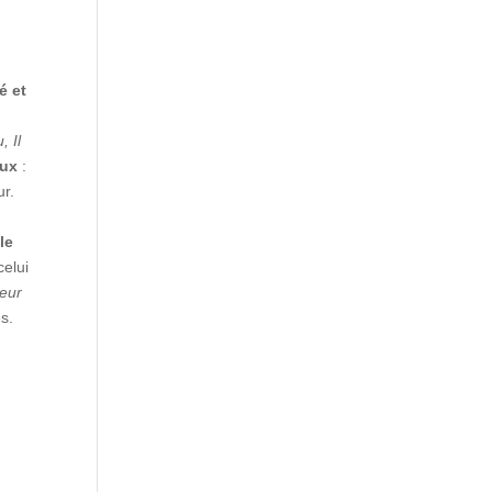
é et
, Il
eux
:
ur.
,
le
celui
heur
s.