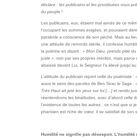
déclare : les publicains et les prostituées vous 
du peuple !
Les publicains, eux, étaient mal aimés de ce même
l’occupant les sommes exigées, et pouvaient demand
parabole a conscience de son péché. Mais au lie
une attitude de remords stérile, il confesse humb
la poitrine en disant :
« Mon Dieu, prends pitié du 
juste »
, non par ses propres mérites, mais parce qu’
abaissé devant Lui, le Seigneur l’a élevé jusqu’au 
L’attitude du publicain rejoint celle du psalmiste :
aussi le sens des paroles de Ben Sirac le Sage :
Très-Haut ait jeté les yeux sur lui […] et rendu ju
réentendrons les béatitudes, avec d’abord celle d
l’existence de toutes les autres : ce n’est que si
pharisien est riche de cœur, il se satisfait de son 
Humilité ne signifie pas désespoir. L’humilit