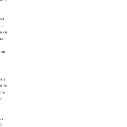
-il
est-
 à ce
ous
nce
nous
 ils
ûne
à
lus
le