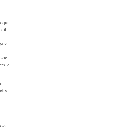
x qui
, il
oyez
evoir
 ceux
s
endre
,
t
mis