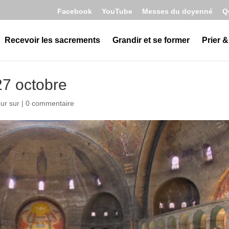
Facebook
YouTube
Messes du doyenné
Q
Recevoir les sacrements
Grandir et se former
Prier &
7 octobre
ur sur
|
0 commentaire