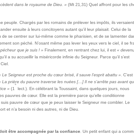
précèdent dans le royaume de Dieu. »
(Mt 21,31) Quel affront pour les ch
 peuple. Chargés par les romains de prélever les impôts, ils versaient
er ensuite à leurs concitoyens autant qu’il leur plaisait. Celui de la
u de se centrer sur lui-même comme le pharisien, et de se lamenter da
lement son péché. N’osant même pas lever les yeux vers le ciel, il se f
pécheur que je suis ! »
Finalement, en rentrant chez lui, il est
« deven
il a su accueillir la miséricorde infinie du Seigneur. Parce qu’il s’est
Ciel.
« Le Seigneur est proche du cœur brisé, il sauve l’esprit abattu »
. C’est
« La prière du pauvre traverse les nuées […] Il ne s’arrête pas avant qu
°
stice »
(1
lect.)
.
En célébrant la Toussaint, dans quelques jours, nous
es pauvres de cœur. Elle est la première parce qu’elle conditionne
 je suis pauvre de cœur que je peux laisser le Seigneur me combler. Le
sort et n’a besoin ni des autres, ni de Dieu.
é doit être accompagnée par la confiance
. Un petit enfant qui a comm