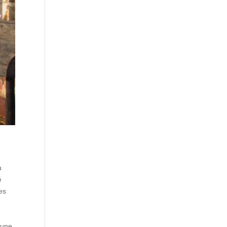
u
é
es
’une