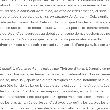
 Talmud :
« Quiconque sauve une vie sauve l’univers tout entier ».
Les
ré, au risque conscient de leur vie, de celle de leurs proches, et sans
e ou plusieurs personnes juives en situation de danger ».
Cela signifie-t
té parfait, Jésus Christ. Cela signifie plutôt que Dieu les a justifiés, c’
edresse une pièce de métal tordue. On ne naît pas juste, contrairement
e de Dieu. C’est pourquoi, au début de chacune de nos eucharisties n
rie eleison ! »
Mais pour que cette demande puisse être accueillie
iver en nous une double attitude : l’humilié d’une part, la confia
L’humilité, c’est la vérité »
disait sainte Thérèse d’Avila. L’évangile va 
es. Les pharisiens, au temps de Jésus, sont admirables. Non seulement
ïse, mais ils y ajoutent d’autres pratiques de piété, notamment le je
ien être fier de lui. Là où le bât blesse, c’est que même s’il
rend grâce
fie lui-même. Pire, il le fait en méprisant les autres, en particulier le
-dessus des autres, c’est pourquoi le Seigneur va le rabaisser… Dans les
res les plus acharnés de Jésus. C’est avec eux qu’il a les paroles les p
 leur cœur. Il ira jusqu’à leur déclarer solennellement:
« Amen, je vous 