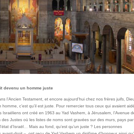
était devenu un homme juste
ns l’Ancien Testament, et encore aujourd’hui chez nos frères juifs, Die
un homme, c’est qu’il est juste. Pour remercier tous ceux qui avaient aid
es Israéliens ont créé en 1963 au Yad Vashem, à Jérusalem, l’Avenue d
n des Justes où les listes de noms sont gravées sur des murs, pays par
de l’état d’Israël… Mais au fond, qu’est qu’un juste ? Les personnes
s ayant-droit – ont reçu de Yad Vashem un diplôme d’honneur ainsi qu