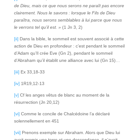
de Dieu, mais ce que nous serons ne paraît pas encore
clairement. Nous le savons : lorsque le Fils de Dieu
paraîtra, nous serons semblables à lui parce que nous
le verrons tel qu’il est. »
(1 Jn 3, 2)
[ii]
Dans la bible, le sommeil est souvent associé à cette
action de Dieu en profondeur : c’est pendant le sommeil
d’Adam qu’Il crée Eve (Gn 2), pendant le sommeil
d’Abraham qu’il établit une alliance avec lui (Gn 15)…
[iii]
Ex 33,18-33
[iv]
1R19,12-13
[v]
Cf les anges vêtus de blanc au moment de la
résurrection (Jn 20,12)
[vi]
Comme le concile de Chalcédoine l’a déclaré
solennellement en 451
[vii]
Prenons exemple sur Abraham. Alors que Dieu lui
avait promis une terre et une descendance, il n’avait