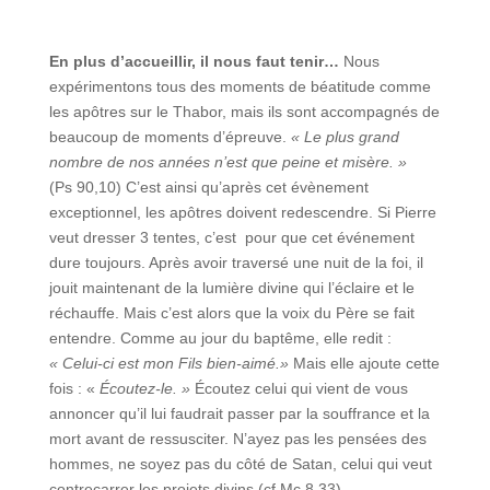
En plus d’accueillir, il nous faut tenir…
Nous
expérimentons tous des moments de béatitude comme
les apôtres sur le Thabor, mais ils sont accompagnés de
beaucoup de moments d’épreuve.
« Le plus grand
nombre de nos années n’est que peine et misère. »
(Ps 90,10) C’est ainsi qu’après cet évènement
exceptionnel, les apôtres doivent redescendre. Si Pierre
veut dresser 3 tentes, c’est pour que cet événement
dure toujours. Après avoir traversé une nuit de la foi, il
jouit maintenant de la lumière divine qui l’éclaire et le
réchauffe. Mais c’est alors que la voix du Père se fait
entendre. Comme au jour du baptême, elle redit :
« Celui-ci est mon Fils bien-aimé.»
Mais elle ajoute cette
fois : «
Écoutez-le. »
Écoutez celui qui vient de vous
annoncer qu’il lui faudrait passer par la souffrance et la
mort avant de ressusciter. N’ayez pas les pensées des
hommes, ne soyez pas du côté de Satan, celui qui veut
contrecarrer les projets divins (cf Mc 8,33)…