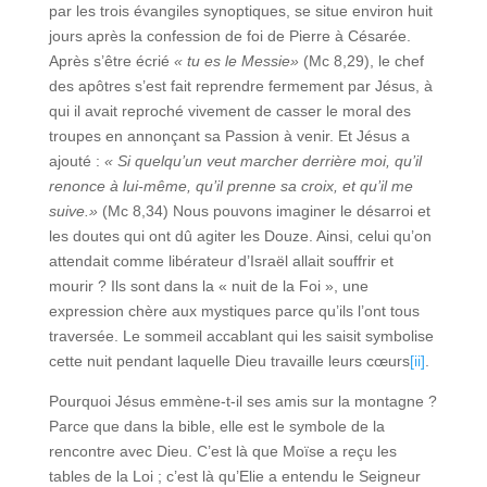
par les trois évangiles synoptiques, se situe environ huit
jours après la confession de foi de Pierre à Césarée.
Après s’être écrié
« tu es le Messie»
(Mc 8,29), le chef
des apôtres s’est fait reprendre fermement par Jésus, à
qui il avait reproché vivement de casser le moral des
troupes en annonçant sa Passion à venir. Et Jésus a
ajouté :
« Si quelqu’un veut marcher derrière moi, qu’il
renonce à lui-même, qu’il prenne sa croix, et qu’il me
suive.»
(Mc 8,34) Nous pouvons imaginer le désarroi et
les doutes qui ont dû agiter les Douze. Ainsi, celui qu’on
attendait comme libérateur d’Israël allait souffrir et
mourir ? Ils sont dans la « nuit de la Foi », une
expression chère aux mystiques parce qu’ils l’ont tous
traversée. Le sommeil accablant qui les saisit symbolise
cette nuit pendant laquelle Dieu travaille leurs cœurs
[ii]
.
Pourquoi Jésus emmène-t-il ses amis sur la montagne ?
Parce que dans la bible, elle est le symbole de la
rencontre avec Dieu. C’est là que Moïse a reçu les
tables de la Loi ; c’est là qu’Elie a entendu le Seigneur