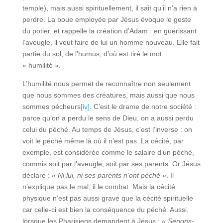
temple), mais aussi spirituellement, il sait qu’il n’a rien à
perdre. La boue employée par Jésus évoque le geste
du potier, et rappelle la création d’Adam : en guérissant
l’aveugle, il veut faire de lui un homme nouveau. Elle fait
partie du sol, de l’humus, d’où est tiré le mot
« humilité ».
L’humilité nous permet de reconnaître non seulement
que nous sommes des créatures, mais aussi que nous
sommes pécheurs
[iv]
. C’est le drame de notre société :
parce qu’on a perdu le sens de Dieu, on a aussi perdu
celui du péché. Au temps de Jésus, c’est l’inverse : on
voit le péché même là où il n’est pas. La cécité, par
exemple, est considérée comme le salaire d’un péché,
commis soit par l’aveugle, soit par ses parents. Or Jésus
déclare :
« Ni lui, ni ses parents n’ont péché »
. Il
n’explique pas le mal, il le combat. Mais la cécité
physique n’est pas aussi grave que la cécité spirituelle
car celle-ci est bien la conséquence du péché. Aussi,
lorsque les Pharisiens demandent à Jésus :
« Serions-