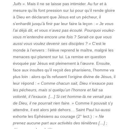
Juifs »
. Mais il ne se laisse pas intimider. Au fur et à
mesure qu’ils font pression sur lui pour qu’il rende gloire
à Dieu en déclarant que Jésus est un pécheur, il
s’enhardit jusqu’à finir par leur faire la leçon :
« Je vous
l’ai déjà dit, et vous n’avez pas écouté. Pourquoi voulez-
vous m’entendre encore une fois ? Serait-ce que vous
aussi vous voulez devenir ses disciples ? »
C’est le
monde à l’envers : l’élève reprend le maître, malgré les
menaces qui planent sur lui. La remise en question
évoquée par Jésus est pleinement à l’œuvre. Ensuite,
face aux insultes qu’il reçoit des pharisiens, l’homme va
plus loin : alors qu’ils refusent l’origine divine de Jésus, il
leur répond :
« Comme chacun sait, Dieu n’exauce pas
les pécheurs, mais si quelqu’un l’honore et fait sa
volonté, il l’exauce. […] Si cet homme-là ne venait pas
de Dieu, il ne pourrait rien faire. »
Comme il pouvait s’y
attendre, il est alors jeté dehors… Saint Paul lui-aussi
exhorte les Ephésiens au courage (2° lect.) :
« Ne
prenez aucune part aux activités des ténèbres […] ;