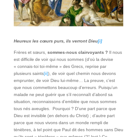
Heureux les cœurs purs, ils verront Dieu
[i]
Frères et sœurs,
sommes-nous clairvoyants ?
Il nous
est difficile de voir qui nous sommes (d’où la devise
« connais-toi toi-même » des Grecs, reprise par
plusieurs saints
[ii]
), de voir quel chemin nous devons
emprunter, de voir Dieu lui-même… La preuve, c’est
que nous commettons beaucoup d’erreurs. Puisqu’un
malade ne peut guérir que s’il reconnaît d’abord sa
situation, reconnaissons d’emblée que nous sommes
tous nés aveugles. Pourquoi ? D’une part parce que
Dieu est invisible (en dehors du Christ) ; d’autre part
parce que nous vivons dans un monde rempli de
ténèbres, à tel point que Paul dit des hommes sans Dieu
qu’ils sont
« ténèbres »
eux-mêmes (2° lect.) Ce