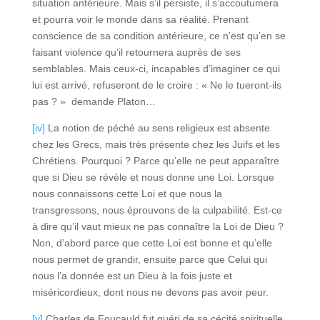
situation antérieure. Mais s’il persiste, il s’accoutumera
et pourra voir le monde dans sa réalité. Prenant
conscience de sa condition antérieure, ce n’est qu’en se
faisant violence qu’il retournera auprès de ses
semblables. Mais ceux-ci, incapables d’imaginer ce qui
lui est arrivé, refuseront de le croire : « Ne le tueront-ils
pas ? » demande Platon…
[iv]
La notion de péché au sens religieux est absente
chez les Grecs, mais très présente chez les Juifs et les
Chrétiens. Pourquoi ? Parce qu’elle ne peut apparaître
que si Dieu se révèle et nous donne une Loi. Lorsque
nous connaissons cette Loi et que nous la
transgressons, nous éprouvons de la culpabilité. Est-ce
à dire qu’il vaut mieux ne pas connaître la Loi de Dieu ?
Non, d’abord parce que cette Loi est bonne et qu’elle
nous permet de grandir, ensuite parce que Celui qui
nous l’a donnée est un Dieu à la fois juste et
miséricordieux, dont nous ne devons pas avoir peur.
[v]
Charles de Foucauld fut guéri de sa cécité spirituelle