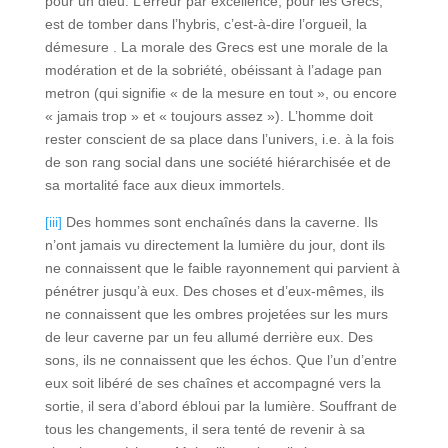
pour un dieu. L’erreur par excellence, pour les Grecs,
est de tomber dans l’hybris, c’est-à-dire l’orgueil, la
démesure . La morale des Grecs est une morale de la
modération et de la sobriété, obéissant à l’adage pan
metron (qui signifie « de la mesure en tout », ou encore
« jamais trop » et « toujours assez »). L’homme doit
rester conscient de sa place dans l’univers, i.e. à la fois
de son rang social dans une société hiérarchisée et de
sa mortalité face aux dieux immortels.
[iii]
Des hommes sont enchaînés dans la caverne. Ils
n’ont jamais vu directement la lumière du jour, dont ils
ne connaissent que le faible rayonnement qui parvient à
pénétrer jusqu’à eux. Des choses et d’eux-mêmes, ils
ne connaissent que les ombres projetées sur les murs
de leur caverne par un feu allumé derrière eux. Des
sons, ils ne connaissent que les échos. Que l’un d’entre
eux soit libéré de ses chaînes et accompagné vers la
sortie, il sera d’abord ébloui par la lumière. Souffrant de
tous les changements, il sera tenté de revenir à sa