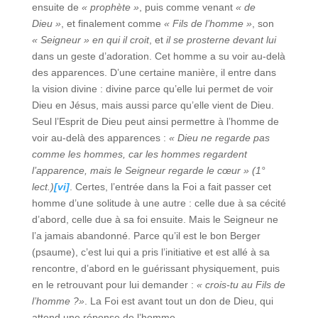
ensuite de
« prophète »
, puis comme venant
« de
Dieu »
, et finalement comme
« Fils de l’homme »
, son
« Seigneur » en qui il croit
, et
il se prosterne devant lui
dans un geste d’adoration. Cet homme a su voir au-delà
des apparences. D’une certaine manière, il entre dans
la vision divine : divine parce qu’elle lui permet de voir
Dieu en Jésus, mais aussi parce qu’elle vient de Dieu.
Seul l’Esprit de Dieu peut ainsi permettre à l’homme de
voir au-delà des apparences :
« Dieu ne regarde pas
comme les hommes, car les hommes regardent
l’apparence, mais le Seigneur regarde le cœur » (1°
lect.)
[vi]
. Certes, l’entrée dans la Foi a fait passer cet
homme d’une solitude à une autre : celle due à sa cécité
d’abord, celle due à sa foi ensuite. Mais le Seigneur ne
l’a jamais abandonné. Parce qu’il est le bon Berger
(psaume), c’est lui qui a pris l’initiative et est allé à sa
rencontre, d’abord en le guérissant physiquement, puis
en le retrouvant pour lui demander :
« crois-tu au Fils de
l’homme ?»
. La Foi est avant tout un don de Dieu, qui
attend une réponse de l’homme.