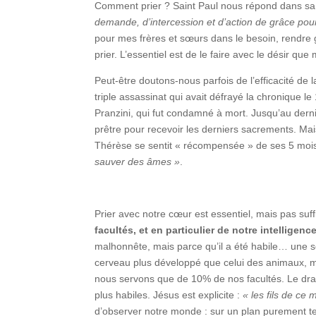
Comment prier ? Saint Paul nous répond dans sa 
demande, d’intercession et d’action de grâce po
pour mes frères et sœurs dans le besoin, rendre 
prier. L’essentiel est de le faire avec le désir q
Peut-être doutons-nous parfois de l’efficacité de 
triple assassinat qui avait défrayé la chronique l
Pranzini, qui fut condamné à mort. Jusqu’au dern
prêtre pour recevoir les derniers sacrements. Mais
Thérèse se sentit « récompensée » de ses 5 mois 
sauver des âmes »
.
Prier avec notre cœur est essentiel, mais pas suff
facultés, et en particulier de notre intelligenc
malhonnête, mais parce qu’il a été habile… une s
cerveau plus développé que celui des animaux, mai
nous servons que de 10% de nos facultés. Le dram
plus habiles. Jésus est explicite :
« les fils de ce 
d’observer notre monde : sur un plan purement tec