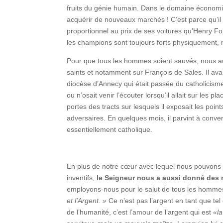
fruits du génie humain. Dans le domaine économiq
acquérir de nouveaux marchés ! C’est parce qu’il d
proportionnel au prix de ses voitures qu’Henry F
les champions sont toujours forts physiquement, 
Pour que tous les hommes soient sauvés, nous au
saints et notamment sur François de Sales. Il ava
diocèse d’Annecy qui était passée du catholicism
ou n’osait venir l’écouter lorsqu’il allait sur les p
portes des tracts sur lesquels il exposait les poi
adversaires. En quelques mois, il parvint à conver
essentiellement catholique.
En plus de notre cœur avec lequel nous pouvons p
inventifs,
le Seigneur nous a aussi donné des m
employons-nous pour le salut de tous les homm
et l’Argent. »
Ce n’est pas l’argent en tant que te
de l’humanité, c’est l’amour de l’argent qui est
«la