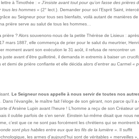
lettre à Timothée :
« J’insiste avant tout pour qu’on fasse des prières 
ur tous les hommes »
(2° lect.). Demander pour soi l’Esprit Saint, interc
grâce au Seigneur pour tous ses bienfaits, voilà autant de manières de
ue ma prière serve au salut de tous les hommes…
la prière ? Alors souvenons-nous de la petite Thérèse de Lisieux : aprè
e 17 mars 1887, elle commença de prier pour le salut du meurtrier, Henr
ier moment avant son exécution le 31 août, il refusa de rencontrer un
 juste avant d’être guillotiné, il demanda in extremis à baiser un cruci
et demi de prière confiante et elle décida alors d’entrer au Carmel
« p
isant.
Le Seigneur nous appelle à nous servir de toutes nos autre
e
. Dans l’évangile, le maître fait l’éloge de son gérant, non parce qu’il a
orte d’Arsène Lupin avant l’heure ! L’homme a reçu de son Créateur u
s il oublie parfois de s’en servir. Einstein lui-même disait que nous n
e, c’est que ce ne sont pas forcément les chrétiens qui se montrent l
monde sont plus habiles entre eux que les fils de la lumière ».
Il suffit
hnologique, les armes d’aujourd’hui sont de véritables « merveilles »,