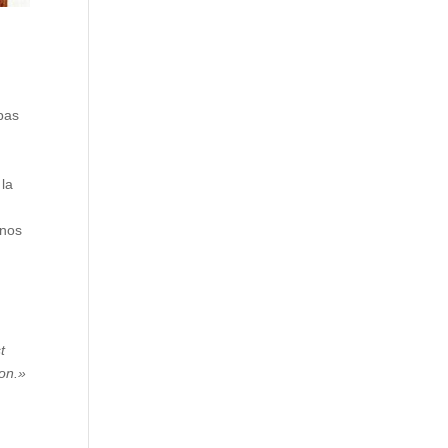
 pas
 la
 nos
t
son.»