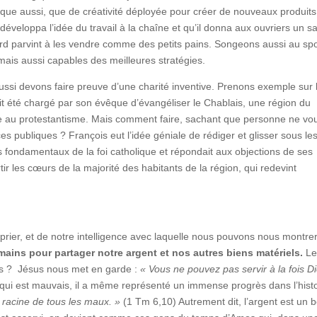
ue aussi, que de créativité déployée pour créer de nouveaux produits
éveloppa l’idée du travail à la chaîne et qu’il donna aux ouvriers un sa
ord parvint à les vendre comme des petits pains. Songeons aussi au spo
mais aussi capables des meilleures stratégies.
ssi devons faire preuve d’une charité inventive. Prenons exemple sur 
it été chargé par son évêque d’évangéliser le Chablais, une région du
e au protestantisme. Mais comment faire, sachant que personne ne vou
laces publiques ? François eut l’idée géniale de rédiger et glisser sous le
nts fondamentaux de la foi catholique et répondait aux objections de ses
tir les cœurs de la majorité des habitants de la région, qui redevint
rier, et de notre intelligence avec laquelle nous pouvons nous montre
ains pour partager notre argent et nos autres biens matériels.
Le
es ? Jésus nous met en garde :
« Vous ne pouvez pas servir à la fois D
l qui est mauvais, il a même représenté un immense progrès dans l’hist
 racine de tous les maux. »
(1 Tm 6,10) Autrement dit, l’argent est un 