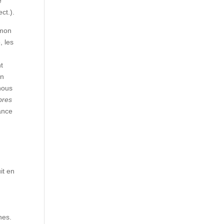
e
ect.).
 mon
, les
x
nt
un
nous
bres
ance
it en
hes.