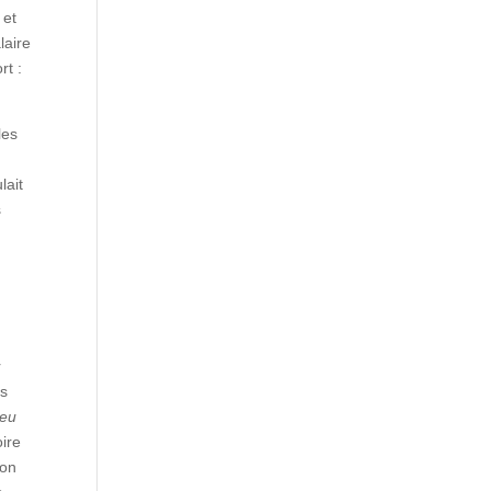
 et
laire
rt :
les
lait
s
r
s
ieu
oire
bon