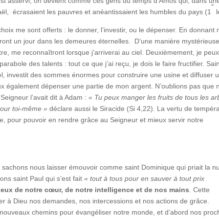
i est asservi, on devient comme ces gens du temps d’Amos qui, dans un
°
raël, écrasaient les pauvres et anéantissaient les humbles du pays (1
l
hoix me sont offerts : le donner, l’investir, ou le dépenser. En donnant
leront un jour dans les demeures éternelles. D’une manière mystérieuse
re, me reconnaîtront lorsque j’arriverai au ciel. Deuxièmement, je peu
bole des talents : tout ce que j’ai reçu, je dois le faire fructifier. Sai
el, investit des sommes énormes pour construire une usine et diffuser 
 peux également dépenser une partie de mon argent. N’oublions pas que 
Seigneur l’avait dit à Adam :
« Tu peux manger les fruits de tous les ar
pour toi-même »
déclare aussi le Siracide (Si 4,22). La vertu de tempér
re, pour pouvoir en rendre grâce au Seigneur et mieux servir notre
 sachons nous laisser émouvoir comme saint Dominique qui priait la nu
ons saint Paul qui s’est fait
« tout à tous pour en sauver à tout prix
ux de notre cœur, de notre intelligence et de nos mains
. Cette
er à Dieu nos demandes, nos intercessions et nos actions de grâce.
 nouveaux chemins pour évangéliser notre monde, et d’abord nos proc