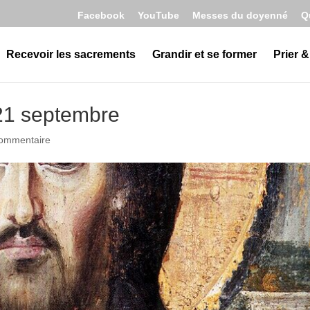
Facebook
YouTube
Messes du doyenné
Q
Recevoir les sacrements
Grandir et se former
Prier &
21 septembre
commentaire