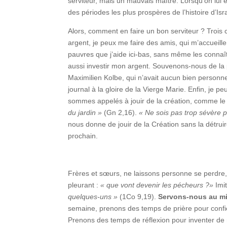
serviteur, mais un mauvais maître. Lorsqu’on lu
des périodes les plus prospères de l’histoire d’Is
Alors, comment en faire un bon serviteur ? Trois c
argent, je peux me faire des amis, qui m’accueil
pauvres que j’aide ici-bas, sans même les connaît
aussi investir mon argent. Souvenons-nous de la para
Maximilien Kolbe, qui n’avait aucun bien personn
journal à la gloire de la Vierge Marie. Enfin, je
sommes appelés à jouir de la création, comme le 
du jardin »
(Gn 2,16).
« Ne sois pas trop sévère 
nous donne de jouir de la Création sans la détrui
prochain.
Frères et sœurs, ne laissons personne se perdre,
pleurant :
« que vont devenir les pécheurs ?»
Imit
quelques-uns »
(1Co 9,19).
Servons-nous au mie
semaine, prenons des temps de prière pour confi
Prenons des temps de réflexion pour inventer de