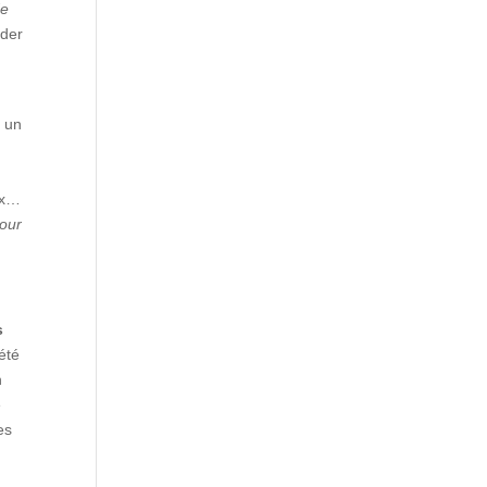
de
éder
s un
i
fix…
our
s
 été
n
e
es