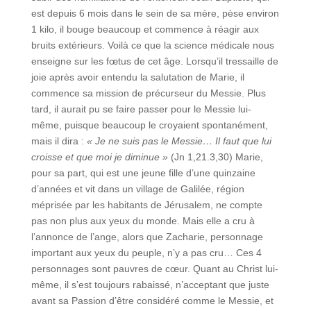
est depuis 6 mois dans le sein de sa mère, pèse environ
1 kilo, il bouge beaucoup et commence à réagir aux
bruits extérieurs. Voilà ce que la science médicale nous
enseigne sur les fœtus de cet âge. Lorsqu’il tressaille de
joie après avoir entendu la salutation de Marie, il
commence sa mission de précurseur du Messie. Plus
tard, il aurait pu se faire passer pour le Messie lui-
même, puisque beaucoup le croyaient spontanément,
mais il dira :
« Je ne suis pas le Messie… Il faut que lui
croisse et que moi je diminue »
(Jn 1,21.3,30) Marie,
pour sa part, qui est une jeune fille d’une quinzaine
d’années et vit dans un village de Galilée, région
méprisée par les habitants de Jérusalem, ne compte
pas non plus aux yeux du monde. Mais elle a cru à
l’annonce de l’ange, alors que Zacharie, personnage
important aux yeux du peuple, n’y a pas cru… Ces 4
personnages sont pauvres de cœur. Quant au Christ lui-
même, il s’est toujours rabaissé, n’acceptant que juste
avant sa Passion d’être considéré comme le Messie, et