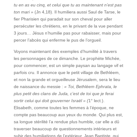
tu en as eu cinq, et celui que tu as maintenant n’est pas
ton mari »
(Jn 4,18). Il humiliera aussi Saul de Tarse, le
fier Pharisien qui paradait sur son cheval pour aller
persécuter les chrétiens, en le privant de la vue pendant
3 jours… Jésus n’humilie pas pour rabaisser, mais pour
percer l’abcès qui enferme le pus de l’orgueil.
Voyons maintenant des exemples d’humilité à travers
les personnages de ce dimanche. Le prophète Michée,
pour commencer, est un simple paysan au langage vif et
parfois cru. Il annonce que le petit village de Bethléem,
et non la grande et orgueilleuse Jérusalem, sera le lieu
de naissance du messie :
« Toi, Bethléem Ephrata, le
plus petit des clans de Juda, c’est de toi que je ferai
sortir celui qui doit gouverner Israël » (
1° lect.).
Elisabeth, comme toutes les femmes à l’époque, ne
compte pas beaucoup aux yeux du monde. Qui plus est,
sa longue stérilité l’a rendue plus humble, car elle a dû
traverser beaucoup de questionnements intérieurs et
subir des humiliations de l’extérieur. Jean Baptiste, qui