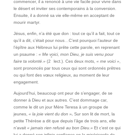
commencer, il a renoncé à une vie facile pour vivre dans
le désert et inviter ses contemporains à la conversion.
Ensuite, il a donné sa vie elle-même en acceptant de
mourir martyr.
Jésus, enfin, n’a été que don : tout ce qu’il a fait, tout ce
qu’il a dit, c’était pour nous…C’est pourquoi l’auteur de
l’épître aux Hébreux lui prête cette parole, en reprenant
un psaume :
« Me voici, mon Dieu, je suis venu pour
°
faire ta volonté.»
(2
lect.). Ces deux mots,
« me voici »
,
sont prononcés par tous ceux qui sont ordonnés prêtres
ou qui font des vœux religieux, au moment de leur
engagement.
Aujourd’hui, beaucoup ont peur de s’engager, de se
donner à Dieu et aux autres. C’est dommage car,
comme le dit un jour Mère Teresa à un groupe de
jeunes,
« la joie vient du don »
.
Sur son lit de mort, la
petite Thérèse a dit que depuis l’âge de trois ans, elle
n’avait
« jamais rien refusé au bon Dieu.»
Et c’est ce qui
lui a donné son infinie confiance en la miséricorde de