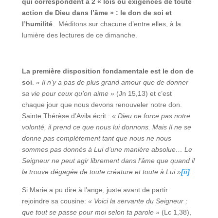
qui correspondent à 2 « lois ou exigences de toute
action de Dieu dans l’âme » : le don de soi et
l’humilité
. Méditons sur chacune d’entre elles, à la
lumière des lectures de ce dimanche.
La première disposition fondamentale est le don de
soi
.
« Il n’y a pas de plus grand amour que de donner
sa vie pour ceux qu’on aime »
(Jn 15,13) et c’est
chaque jour que nous devons renouveler notre don.
Sainte Thérèse d’Avila écrit :
« Dieu ne force pas notre
volonté, il prend ce que nous lui donnons. Mais Il ne se
donne pas complètement tant que nous ne nous
sommes pas donnés à Lui d’une manière absolue… Le
Seigneur ne peut agir librement dans l’âme que quand il
la trouve dégagée de toute créature et toute à Lui »
[ii]
.
Si Marie a pu dire à l’ange, juste avant de partir
rejoindre sa cousine:
« Voici la servante du Seigneur ;
que tout se passe pour moi selon ta parole »
(Lc 1,38),