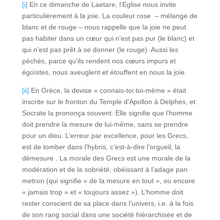
[i]
En ce dimanche de Laetare, l’Eglise nous invite
particulièrement à la joie. La couleur rose – mélange de
blanc et de rouge – nous rappelle que la joie ne peut
pas habiter dans un cœur qui n’est pas pur (le blanc) et
qui n’est pas prêt à se donner (le rouge). Aussi les
péchés, parce qu’ils rendent nos cœurs impurs et
égoïstes, nous aveuglent et étouffent en nous la joie.
[ii]
En Grèce, la devise « connais-toi toi-même » était
inscrite sur le fronton du Temple d’Apollon à Delphes, et
Socrate la prononça souvent. Elle signifie que l’homme
doit prendre la mesure de lui-même, sans se prendre
pour un dieu. L’erreur par excellence, pour les Grecs,
est de tomber dans l’hybris, c’est-à-dire l’orgueil, la
démesure . La morale des Grecs est une morale de la
modération et de la sobriété, obéissant à l’adage pan
metron (qui signifie « de la mesure en tout », ou encore
« jamais trop » et « toujours assez »). L’homme doit
rester conscient de sa place dans l’univers, i.e. à la fois
de son rang social dans une société hiérarchisée et de