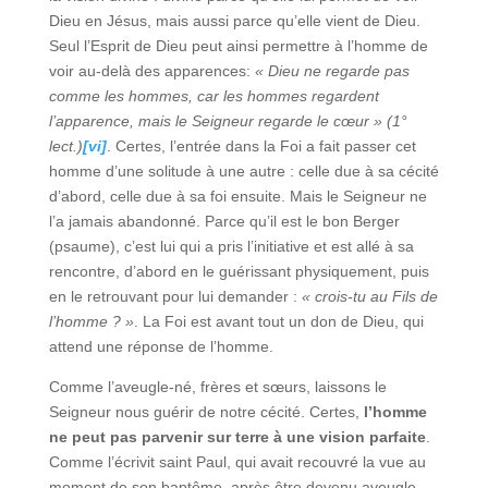
Dieu en Jésus, mais aussi parce qu’elle vient de Dieu.
Seul l’Esprit de Dieu peut ainsi permettre à l’homme de
voir au-delà des apparences:
« Dieu ne regarde pas
comme les hommes, car les hommes regardent
l’apparence, mais le Seigneur regarde le cœur » (1°
lect.)
[vi]
. Certes, l’entrée dans la Foi a fait passer cet
homme d’une solitude à une autre : celle due à sa cécité
d’abord, celle due à sa foi ensuite. Mais le Seigneur ne
l’a jamais abandonné. Parce qu’il est le bon Berger
(psaume), c’est lui qui a pris l’initiative et est allé à sa
rencontre, d’abord en le guérissant physiquement, puis
en le retrouvant pour lui demander :
« crois-tu au Fils de
l’homme ? »
. La Foi est avant tout un don de Dieu, qui
attend une réponse de l’homme.
Comme l’aveugle-né, frères et sœurs, laissons le
Seigneur nous guérir de notre cécité. Certes,
l’homme
ne peut pas parvenir sur terre à une vision parfaite
.
Comme l’écrivit saint Paul, qui avait recouvré la vue au
moment de son baptême, après être devenu aveugle