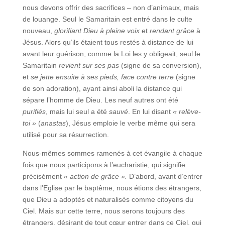
nous devons offrir des sacrifices – non d’animaux, mais
de louange. Seul le Samaritain est entré dans le culte
nouveau,
glorifiant Dieu à pleine voix
et
rendant grâce
à
Jésus. Alors qu’ils étaient tous restés à distance de lui
avant leur guérison, comme la Loi les y obligeait, seul le
Samaritain
revient sur ses pas
(signe de sa conversion),
et
se jette ensuite à ses pieds, face contre terre
(signe
de son adoration), ayant ainsi aboli la distance qui
sépare l’homme de Dieu. Les neuf autres ont été
purifiés
, mais lui seul a été
sauvé
. En lui disant
« relève-
toi »
(
anastas
), Jésus emploie le verbe même qui sera
utilisé pour sa résurrection.
Nous-mêmes sommes ramenés à cet évangile à chaque
fois que nous participons à l’eucharistie, qui signifie
précisément
« action de grâce ».
D’abord, avant d’entrer
dans l’Eglise par le baptême, nous étions des étrangers,
que Dieu a adoptés et naturalisés comme citoyens du
Ciel. Mais sur cette terre, nous serons toujours des
étrangers, désirant de tout cœur entrer dans ce Ciel, qui