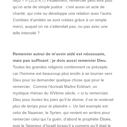
reçu ? »
(1Co 4,7) Finalement, remercier peut être plus
qu’un acte de simple justice : c’est aussi un acte de
charité, qui crée ou développe une relation avec l’autre.
Combien d’amitiés se sont créées grâce à un simple
merci, auquel on ne s’attendait pas, ou pas avec une
telle intensité ?
Remercier autrui de m’avoir aidé est nécessaire,
mais pas suffisant : je dois aussi remercier Dieu.
Toutes les grandes religions contiennent ce précepte,
car l’homme est beaucoup plus enclin à se tourner vers
Dieu pour lui demander quelque chose que pour le
remercier. Comme l’écrivait Maître Eckhart, un
mystique rhénan du XIVème siècle,
« si tu remerciais
Dieu pour toutes les joies qu’il te donne, il ne te resterait
plus de temps pour te plaindre
». Un bel exemple est
celui de Naaman, le Syrien, qui revient en arrière pour
remercier celui qui l’a guéri, d’abord le prophète Elisée,
puis le Seigneur d’Israël lorsqu’il a compris qu’Il était le