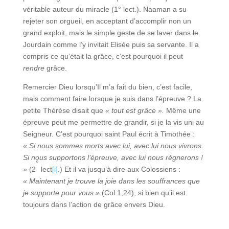
véritable auteur du miracle (1° lect.). Naaman a su
rejeter son orgueil, en acceptant d’accomplir non un
grand exploit, mais le simple geste de se laver dans le
Jourdain comme l’y invitait Elisée puis sa servante. Il a
compris ce qu’était la grâce, c’est pourquoi il peut
rendre
grâce.
Remercier Dieu lorsqu’Il m’a fait du bien, c’est facile,
mais comment faire lorsque je suis dans l’épreuve ? La
petite Thérèse disait que
« tout est grâce ».
Même une
épreuve peut me permettre de grandir, si je la vis uni au
Seigneur. C’est pourquoi saint Paul écrit à Timothée :
« Si nous sommes morts avec lui, avec lui nous vivrons.
Si nous supportons l’épreuve, avec lui nous régnerons !
°
»
(2
lect
[i]
.) Et il va jusqu’à dire aux Colossiens :
« Maintenant je trouve la joie dans les souffrances que
je supporte pour vous »
(Col 1,24), si bien qu’il est
toujours dans l’action de grâce envers Dieu.