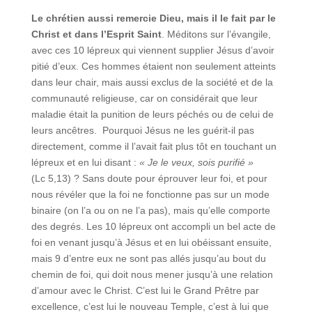
Le chrétien aussi remercie Dieu, mais il le fait par le
Christ et dans l’Esprit Saint
. Méditons sur l’évangile,
avec ces 10 lépreux qui viennent supplier Jésus d’avoir
pitié d’eux. Ces hommes étaient non seulement atteints
dans leur chair, mais aussi exclus de la société et de la
communauté religieuse, car on considérait que leur
maladie était la punition de leurs péchés ou de celui de
leurs ancêtres. Pourquoi Jésus ne les guérit-il pas
directement, comme il l’avait fait plus tôt en touchant un
lépreux et en lui disant :
« Je le veux, sois purifié »
(Lc 5,13) ? Sans doute pour éprouver leur foi, et pour
nous révéler que la foi ne fonctionne pas sur un mode
binaire (on l’a ou on ne l’a pas), mais qu’elle comporte
des degrés. Les 10 lépreux ont accompli un bel acte de
foi en venant jusqu’à Jésus et en lui obéissant ensuite,
mais 9 d’entre eux ne sont pas allés jusqu’au bout du
chemin de foi, qui doit nous mener jusqu’à une relation
d’amour avec le Christ. C’est lui le Grand Prêtre par
excellence, c’est lui le nouveau Temple, c’est à lui que