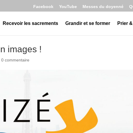
Facebook
YouTube
Messes du doyenné
Q
Recevoir les sacrements
Grandir et se former
Prier &
en images !
|
0 commentaire