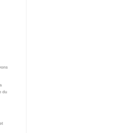
vons
la
e du
et