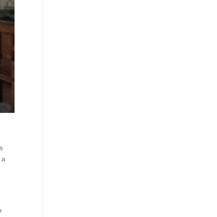
s
 a
e