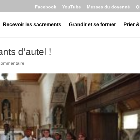
Facebook
YouTube
Messes du doyenné
Q
Recevoir les sacrements
Grandir et se former
Prier &
nts d’autel !
commentaire