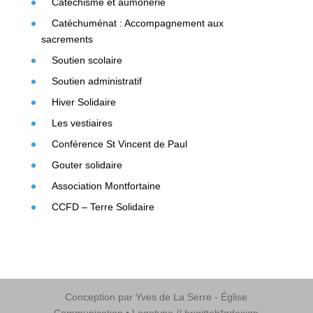
Catéchisme et aumônerie
Catéchuménat : Accompagnement aux
sacrements
Soutien scolaire
Soutien administratif
Hiver Solidaire
Les vestiaires
Conférence St Vincent de Paul
Gouter solidaire
Association Montfortaine
CCFD – Terre Solidaire
Conception par Yves de La Serre - Église
Communication • Logotype // brigitteb*gdesign