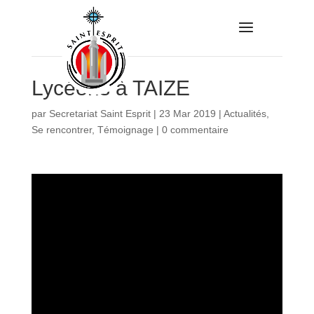
Lycéens à TAIZE
par
Secretariat Saint Esprit
|
23 Mar 2019
|
Actualités
,
Se rencontrer
,
Témoignage
|
0 commentaire